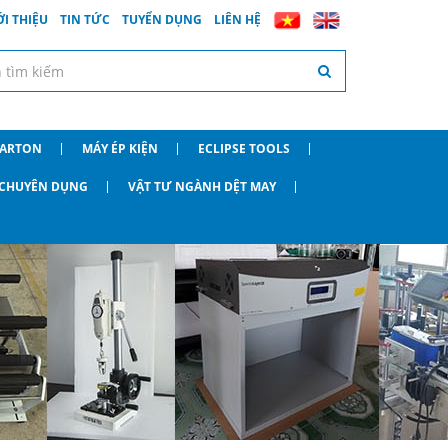
ỚI THIỆU
TIN TỨC
TUYỂN DỤNG
LIÊN HỆ
CARTON
MÁY ÉP KIỆN
ECLIPSE TOOLS
O CHUYÊN DỤNG
VẬT TƯ NGÀNH DỆT MAY