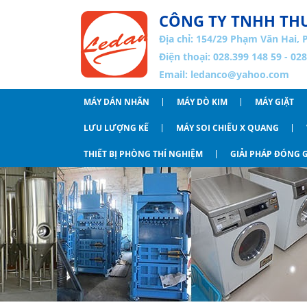
CÔNG TY TNHH THƯ
Địa chỉ:
154/29 Phạm Văn Hai, 
Điện thoại: 028.399 148 59 - 02
Email:
ledanco@yahoo.com
MÁY DÁN NHÃN
MÁY DÒ KIM
MÁY GIẶT
LƯU LƯỢNG KẾ
MÁY SOI CHIẾU X QUANG
THIẾT BỊ PHÒNG THÍ NGHIỆM
GIẢI PHÁP ĐÓNG G