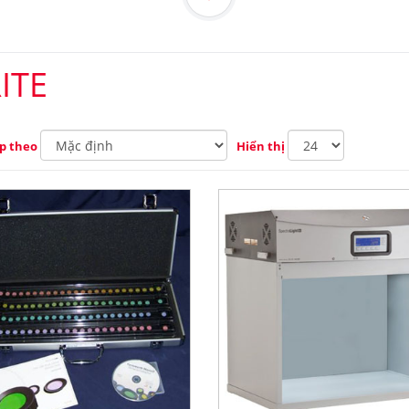
ITE
p theo
Hiển thị