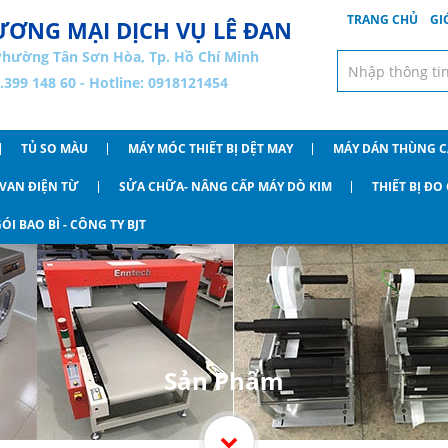
TRANG CHỦ
GI
ƠNG MẠI DỊCH VỤ LÊ ĐAN
Phường Tân Sơn Hòa, Tp. Hồ Chí Minh
8.399 148 60 - Hotline: 0918121454
TỦ SO MÀU
MÁY MÓC THIẾT BỊ DỆT MAY
MÁY DÁN THÙNG 
VAN ĐIỆN TỪ
SỬA CHỮA- NÂNG CẤP MÁY DÒ KIM
THIẾT BỊ Đ
ÓI BAO BÌ - CÔNG TY BJT
Sản Phẩm