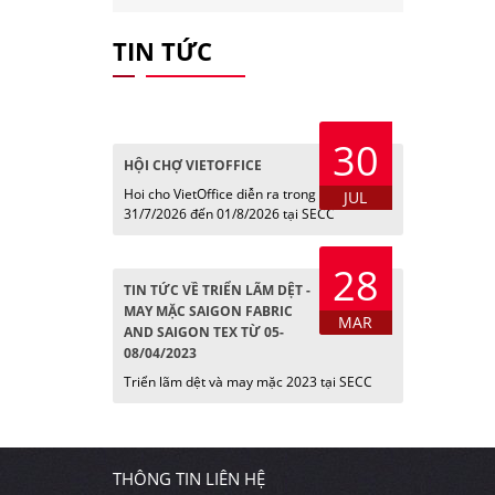
TIN TỨC
30
HỘI CHỢ VIETOFFICE
Hoi cho VietOffice diễn ra trong các ngày
JUL
31/7/2026 đến 01/8/2026 tại SECC
28
TIN TỨC VỀ TRIỂN LÃM DỆT -
MAY MẶC SAIGON FABRIC
MAR
AND SAIGON TEX TỪ 05-
08/04/2023
Triển lãm dệt và may mặc 2023 tại SECC
THÔNG TIN LIÊN HỆ