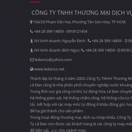
CÔNG TY TNHH THƯƠNG MẠI DỊCH VỤ
154/29 Phạm Văn Hai, Phường Tân Sơn Hòa, TP HCM.
+84-28 399 14859 - 0918121454
NV kinh doanh: Nguyễn Định :
+84-28 399 14859 -
09
NV kinh doanh: Bích Ngọc:
+84-28 399 14859 -
09181
ledanco@yahoo.com
www.ledanco.net
Thành lập từ tháng 3 năm 2003, Công Ty TNHH Thương Mại D
Lê Đan cũng là nhà phân phối chuyên nghiệp nước khoáng
Trong lĩnh vực gia công cơ khí, tự động hóa, Lê Đan chuyê
hệ thống giám sát, hệ thống chấm công, hệ thống cửa tự độ
tải , kết hợp với các máy móc tự động ở khâu đóng gói, ho
để hạ giá thành cho sản phẩm.
Trong hoạt động thương mại, dịch vụ nhập khẩu, Công Ty 
Ty Lê Đan còn được các khách hàng là các công ty may mặ
độ bền vải, ..v.v. cho ngành may.