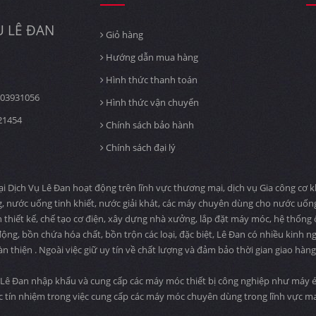
 LÊ ĐAN
Giỏ hàng
Hướng dẫn mua hàng
Hình thức thanh toán
03931056
Hình thức vận chuyển
21454
Chính sách bảo hành
Chính sách đại lý
ịch Vụ Lê Đan hoạt động trên lĩnh vực thương mại, dịch vụ Gia công cơ khí
, nước uống tinh khiết, nước giải khát, các máy chuyên dùng cho nước uố
n thiết kế, chế tạo cơ điện, xây dựng nhà xưởng, lắp đặt máy móc, hệ thống
ng, bồn chứa hóa chất, bồn trộn các loại, đặc biệt, Lê Đan có nhiều kinh n
àn thiện . Ngoài việc giữ uy tín về chất lượng và đảm bảo thời gian giao hà
Lê Đan nhập khẩu và cung cấp các máy móc thiết bị công nghiệp như máy ép
c tín nhiệm trong việc cung cấp các máy móc chuyên dùng trong lĩnh vực 