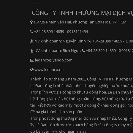
CÔNG TY TNHH THƯƠNG MẠI DỊCH VỤ
154/29 Phạm Văn Hai, Phường Tân Sơn Hòa, TP HCM.
+84-28 399 14859 - 0918121454
NV kinh doanh: Nguyễn Định :
+84-28 399 14859 -
09
NV kinh doanh: Bích Ngọc:
+84-28 399 14859 -
09181
ledanco@yahoo.com
www.ledanco.net
Thành lập từ tháng 3 năm 2003, Công Ty TNHH Thương Mại D
Lê Đan cũng là nhà phân phối chuyên nghiệp nước khoáng
Trong lĩnh vực gia công cơ khí, tự động hóa, Lê Đan chuyê
hệ thống giám sát, hệ thống chấm công, hệ thống cửa tự độ
tải , kết hợp với các máy móc tự động ở khâu đóng gói, ho
để hạ giá thành cho sản phẩm.
Trong hoạt động thương mại, dịch vụ nhập khẩu, Công Ty 
Ty Lê Đan còn được các khách hàng là các công ty may mặ
độ bền vải, ..v.v. cho ngành may.