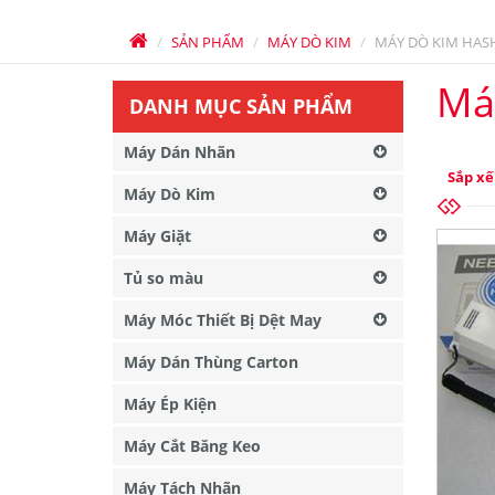
SẢN PHẨM
MÁY DÒ KIM
MÁY DÒ KIM HAS
Má
DANH MỤC SẢN PHẨM
Máy Dán Nhãn
Sắp xế
Máy Dò Kim
Máy Giặt
Tủ so màu
Máy Móc Thiết Bị Dệt May
Máy Dán Thùng Carton
Máy Ép Kiện
Máy Cắt Băng Keo
Máy Tách Nhãn