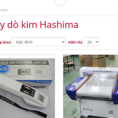
HIMA
y dò kim Hashima
p theo
Hiển thị