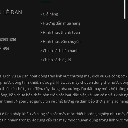
 LÊ ĐAN
Giỏ hàng
Hướng dẫn mua hàng
Hình thức thanh toán
03931056
Hình thức vận chuyển
21454
Chính sách bảo hành
Chính sách đại lý
ịch Vụ Lê Đan hoạt động trên lĩnh vực thương mại, dịch vụ Gia công cơ khí
, nước uống tinh khiết, nước giải khát, các máy chuyên dùng cho nước uố
n thiết kế, chế tạo cơ điện, xây dựng nhà xưởng, lắp đặt máy móc, hệ thống
ng, bồn chứa hóa chất, bồn trộn các loại, đặc biệt, Lê Đan có nhiều kinh n
àn thiện . Ngoài việc giữ uy tín về chất lượng và đảm bảo thời gian giao hà
Lê Đan nhập khẩu và cung cấp các máy móc thiết bị công nghiệp như máy ép
c tín nhiệm trong việc cung cấp các máy móc chuyên dùng trong lĩnh vực 