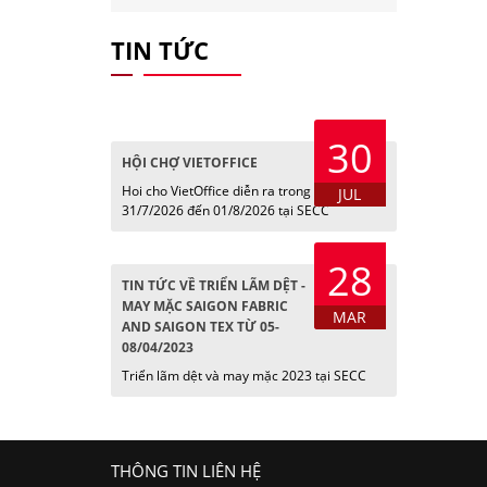
TIN TỨC
30
HỘI CHỢ VIETOFFICE
Hoi cho VietOffice diễn ra trong các ngày
JUL
31/7/2026 đến 01/8/2026 tại SECC
28
TIN TỨC VỀ TRIỂN LÃM DỆT -
MAY MẶC SAIGON FABRIC
MAR
AND SAIGON TEX TỪ 05-
08/04/2023
Triển lãm dệt và may mặc 2023 tại SECC
THÔNG TIN LIÊN HỆ