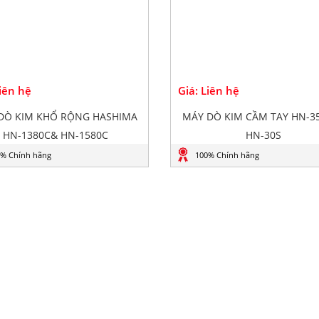
Liên hệ
Giá: Liên hệ
DÒ KIM KHỔ RỘNG HASHIMA
MÁY DÒ KIM CẦM TAY HN-3
HN-1380C& HN-1580C
HN-30S
% Chính hãng
100% Chính hãng