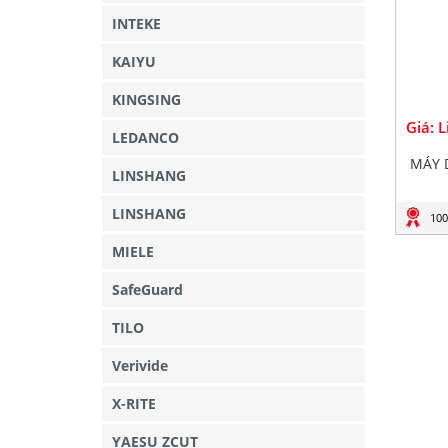
INTEKE
KAIYU
KINGSING
Giá: 
LEDANCO
MÁY 
LINSHANG
LINSHANG
100
MIELE
SafeGuard
TILO
Verivide
X-RITE
YAESU ZCUT