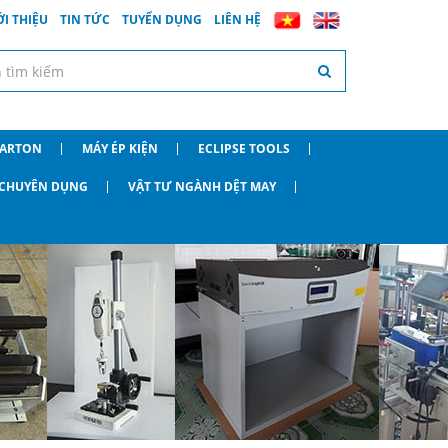
ỚI THIỆU
TIN TỨC
TUYỂN DỤNG
LIÊN HỆ
CARTON
MÁY ÉP KIỆN
ECLIPSE TOOLS
O CHUYÊN DỤNG
VẬT TƯ NGÀNH DỆT MAY