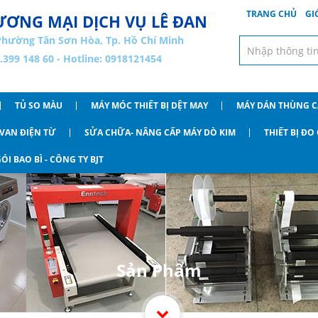
TRANG CHỦ
GI
ƠNG MẠI DỊCH VỤ LÊ ĐAN
Phường Tân Sơn Hòa, Tp. Hồ Chí Minh
8.399 148 60 - Hotline: 0918121454
TỦ SO MÀU
MÁY MÓC THIẾT BỊ DỆT MAY
MÁY DÁN THÙNG 
VAN ĐIỆN TỪ
SỬA CHỮA- NÂNG CẤP MÁY DÒ KIM
THIẾT BỊ Đ
ÓI BAO BÌ - CÔNG TY BJT
Sản Phẩm