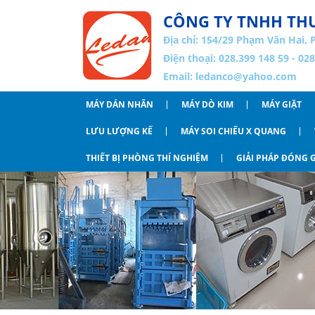
CÔNG TY TNHH THƯ
Địa chỉ:
154/29 Phạm Văn Hai, 
Điện thoại: 028.399 148 59 - 02
Email:
ledanco@yahoo.com
MÁY DÁN NHÃN
MÁY DÒ KIM
MÁY GIẶT
LƯU LƯỢNG KẾ
MÁY SOI CHIẾU X QUANG
THIẾT BỊ PHÒNG THÍ NGHIỆM
GIẢI PHÁP ĐÓNG G