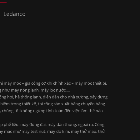
Ledanco
 máy móc – gia công cơ khí chính xác – máy móc thiết bị.
ng như máy nóng lạnh, máy lọc nước….
 ống hơi, hệ thống lạnh, điện đèn cho nhà xường, xây dựng
ghiệm trong thiết kế, thi công sản xuất băng chuyền băng
ng, chúng tôi không ngừng tính toán đến việc làm thế nào
 phế liệu, máy đóng đai, máy dán thùng; ngoài ra, Công
may mặc như máy test nút, máy dò kim, máy thử màu, thử