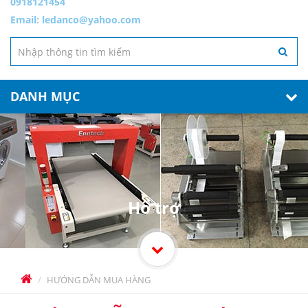
0918121454
Email:
ledanco@yahoo.com
DANH MỤC
Hổ trợ
HƯỚNG DẪN MUA HÀNG