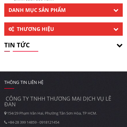
DANH MỤC SẢN PHẨM
THƯƠNG HIỆU
TIN TỨC
THÔNG TIN LIÊN HỆ
CÔNG TY TNHH THƯƠNG MẠI DỊCH VỤ LÊ
ĐAN
154/29 Phạm Văn Hai, Phường Tân Sơn Hòa, TP HCM.
+84-28 399 14859 - 0918121454