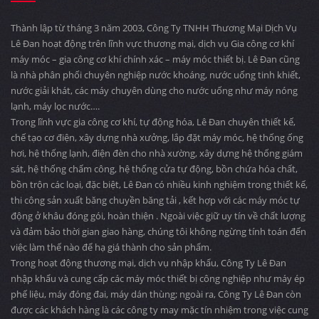
Thành lập từ tháng 3 năm 2003, Công Ty TNHH Thương Mại Dịch Vụ
Lê Đan hoạt động trên lĩnh vực thương mại, dịch vụ Gia công cơ khí
máy móc – gia công cơ khí chính xác – máy móc thiết bị. Lê Đan cũng
là nhà phân phối chuyên nghiệp nước khoáng, nước uống tinh khiết,
nước giải khát, các máy chuyên dùng cho nước uống như máy nóng
lạnh, máy lọc nước….
Trong lĩnh vực gia công cơ khí, tự động hóa, Lê Đan chuyên thiết kế,
chế tạo cơ điện, xây dựng nhà xưởng, lắp đặt máy móc, hệ thống ống
hơi, hệ thống lạnh, điện đèn cho nhà xường, xây dựng hệ thống giám
sát, hệ thống chấm công, hệ thống cửa tự động, bồn chứa hóa chất,
bồn trộn các loại, đặc biệt, Lê Đan có nhiều kinh nghiệm trong thiết kế,
thi công sản xuất băng chuyền băng tải , kết hợp với các máy móc tự
động ở khâu đóng gói, hoàn thiện . Ngoài việc giữ uy tín về chất lượng
và đảm bảo thời gian giao hàng, chúng tôi không ngừng tính toán đến
việc làm thế nào để hạ giá thành cho sản phẩm.
Trong hoạt động thương mại, dịch vụ nhập khẩu, Công Ty Lê Đan
nhập khẩu và cung cấp các máy móc thiết bị công nghiệp như máy ép
phế liệu, máy đóng đai, máy dán thùng; ngoài ra, Công Ty Lê Đan còn
được các khách hàng là các công ty may mặc tín nhiệm trong việc cung