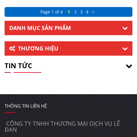
Page 1 of 4
1
2
3
4
>
DANH MỤC SẢN PHẨM
THƯƠNG HIỆU
TIN TỨC
THÔNG TIN LIÊN HỆ
CÔNG TY TNHH THƯƠNG MẠI DỊCH VỤ LÊ
ĐAN