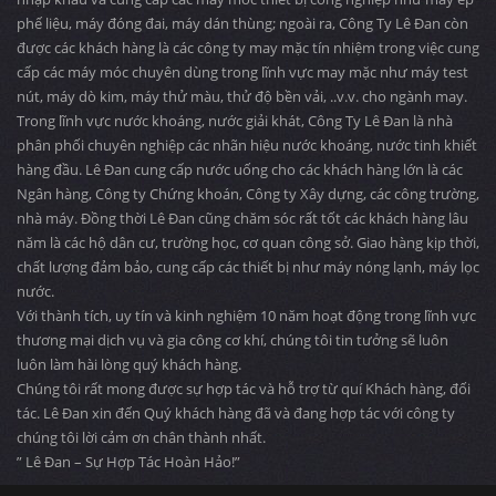
phế liệu, máy đóng đai, máy dán thùng; ngoài ra, Công Ty Lê Đan còn
được các khách hàng là các công ty may mặc tín nhiệm trong việc cung
cấp các máy móc chuyên dùng trong lĩnh vực may mặc như máy test
nút, máy dò kim, máy thử màu, thử độ bền vải, ..v.v. cho ngành may.
Trong lĩnh vực nước khoáng, nước giải khát, Công Ty Lê Đan là nhà
phân phối chuyên nghiệp các nhãn hiệu nước khoáng, nước tinh khiết
hàng đầu. Lê Đan cung cấp nước uống cho các khách hàng lớn là các
Ngân hàng, Công ty Chứng khoán, Công ty Xây dựng, các công trường,
nhà máy. Đồng thời Lê Đan cũng chăm sóc rất tốt các khách hàng lâu
năm là các hộ dân cư, trường học, cơ quan công sở. Giao hàng kịp thời,
chất lượng đảm bảo, cung cấp các thiết bị như máy nóng lạnh, máy lọc
nước.
Với thành tích, uy tín và kinh nghiệm 10 năm hoạt động trong lĩnh vực
thương mại dịch vụ và gia công cơ khí, chúng tôi tin tưởng sẽ luôn
luôn làm hài lòng quý khách hàng.
Chúng tôi rất mong được sự hợp tác và hỗ trợ từ quí Khách hàng, đối
tác. Lê Đan xin đến Quý khách hàng đã và đang hợp tác với công ty
chúng tôi lời cảm ơn chân thành nhất.
” Lê Đan – Sự Hợp Tác Hoàn Hảo!”