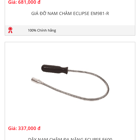
Giá:
681,000 đ
GIÁ ĐỠ NAM CHÂM ECLIPSE EM981-R
100% Chính hãng
Giá:
337,000 đ
DÂY NAM CHÂM ĐA NĂNG ECLIPSE E600