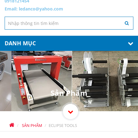
0918121454
Email:
ledanco@yahoo.com
DANH MỤC
Sản Phẩm
SẢN PHẨM
ECLIPSE TOOLS