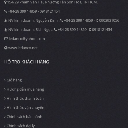
154/29 Phạm Văn Hai, Phường Tân Sơn Hòa, TP HCM.
+84-28 399 14859 - 0918121454
NV kinh doanh: Nguyễn Định :
+84-28 399 14859 -
0903931056
NV kinh doanh: Bích Ngọc:
+84-28 399 14859 -
0918121454
ledanco@yahoo.com
www.ledanco.net
HỖ TRỢ KHÁCH HÀNG
Giỏ hàng
Hướng dẫn mua hàng
Hình thức thanh toán
Hình thức vận chuyển
Chính sách bảo hành
Chính sách đại lý