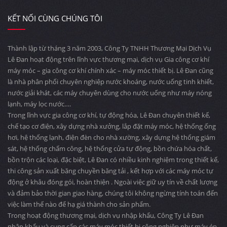
KẾT NỐI CÙNG CHÚNG TÔI
Thành lập từ tháng 3 năm 2003, Công Ty TNHH Thương Mại Dịch Vụ
Lê Đan hoạt động trên lĩnh vực thương mại, dịch vụ Gia công cơ khí
máy móc – gia công cơ khí chính xác – máy móc thiết bị. Lê Đan cũng
là nhà phân phối chuyên nghiệp nước khoáng, nước uống tinh khiết,
nước giải khát, các máy chuyên dùng cho nước uống như máy nóng
lạnh, máy lọc nước….
Trong lĩnh vực gia công cơ khí, tự động hóa, Lê Đan chuyên thiết kế,
chế tạo cơ điện, xây dựng nhà xưởng, lắp đặt máy móc, hệ thống ống
hơi, hệ thống lạnh, điện đèn cho nhà xường, xây dựng hệ thống giám
sát, hệ thống chấm công, hệ thống cửa tự động, bồn chứa hóa chất,
bồn trộn các loại, đặc biệt, Lê Đan có nhiều kinh nghiệm trong thiết kế,
thi công sản xuất băng chuyền băng tải , kết hợp với các máy móc tự
động ở khâu đóng gói, hoàn thiện . Ngoài việc giữ uy tín về chất lượng
và đảm bảo thời gian giao hàng, chúng tôi không ngừng tính toán đến
việc làm thế nào để hạ giá thành cho sản phẩm.
Trong hoạt động thương mại, dịch vụ nhập khẩu, Công Ty Lê Đan
nhập khẩu và cung cấp các máy móc thiết bị công nghiệp như máy ép