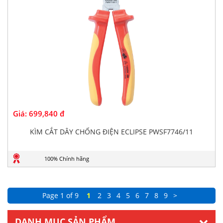
Giá:
699,840 đ
KÌM CẮT DÂY CHỐNG ĐIỆN ECLIPSE PWSF7746/11
100% Chính hãng
Page 1 of 9
1
2
3
4
5
6
7
8
9
>
DANH MỤC SẢN PHẨM