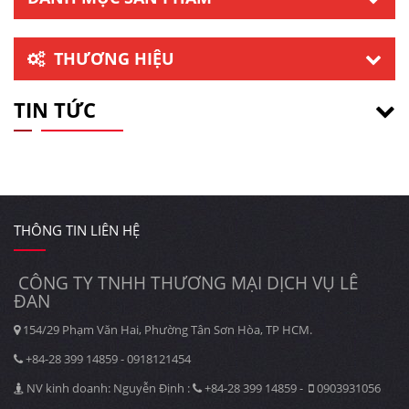
THƯƠNG HIỆU
TIN TỨC
THÔNG TIN LIÊN HỆ
CÔNG TY TNHH THƯƠNG MẠI DỊCH VỤ LÊ
ĐAN
154/29 Phạm Văn Hai, Phường Tân Sơn Hòa, TP HCM.
+84-28 399 14859 - 0918121454
NV kinh doanh: Nguyễn Định :
+84-28 399 14859 -
0903931056