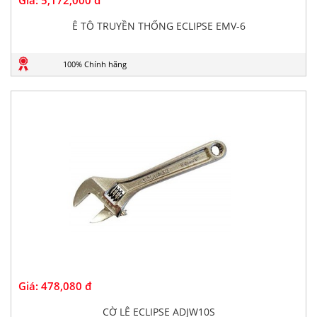
Giá:
5,172,000 đ
Ê TÔ TRUYỀN THỐNG ECLIPSE EMV-6
100% Chính hãng
Giá:
478,080 đ
CỜ LÊ ECLIPSE ADJW10S