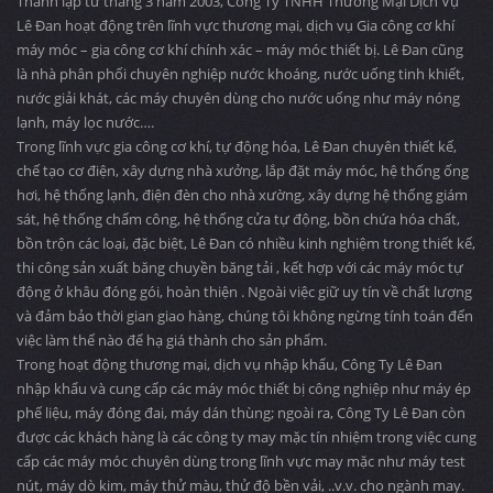
Thành lập từ tháng 3 năm 2003, Công Ty TNHH Thương Mại Dịch Vụ
Lê Đan hoạt động trên lĩnh vực thương mại, dịch vụ Gia công cơ khí
máy móc – gia công cơ khí chính xác – máy móc thiết bị. Lê Đan cũng
là nhà phân phối chuyên nghiệp nước khoáng, nước uống tinh khiết,
nước giải khát, các máy chuyên dùng cho nước uống như máy nóng
lạnh, máy lọc nước….
Trong lĩnh vực gia công cơ khí, tự động hóa, Lê Đan chuyên thiết kế,
chế tạo cơ điện, xây dựng nhà xưởng, lắp đặt máy móc, hệ thống ống
hơi, hệ thống lạnh, điện đèn cho nhà xường, xây dựng hệ thống giám
sát, hệ thống chấm công, hệ thống cửa tự động, bồn chứa hóa chất,
bồn trộn các loại, đặc biệt, Lê Đan có nhiều kinh nghiệm trong thiết kế,
thi công sản xuất băng chuyền băng tải , kết hợp với các máy móc tự
động ở khâu đóng gói, hoàn thiện . Ngoài việc giữ uy tín về chất lượng
và đảm bảo thời gian giao hàng, chúng tôi không ngừng tính toán đến
việc làm thế nào để hạ giá thành cho sản phẩm.
Trong hoạt động thương mại, dịch vụ nhập khẩu, Công Ty Lê Đan
nhập khẩu và cung cấp các máy móc thiết bị công nghiệp như máy ép
phế liệu, máy đóng đai, máy dán thùng; ngoài ra, Công Ty Lê Đan còn
được các khách hàng là các công ty may mặc tín nhiệm trong việc cung
cấp các máy móc chuyên dùng trong lĩnh vực may mặc như máy test
nút, máy dò kim, máy thử màu, thử độ bền vải, ..v.v. cho ngành may.