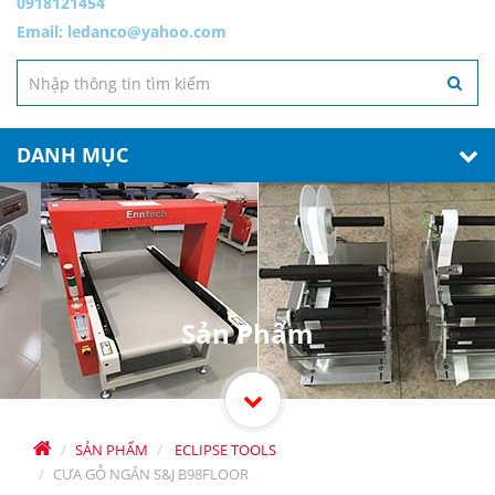
0918121454
Email:
ledanco@yahoo.com
DANH MỤC
Sản Phẩm
SẢN PHẨM
ECLIPSE TOOLS
CƯA GỖ NGẮN S&J B98FLOOR