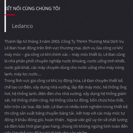
KẾT NỐI CÙNG CHÚNG TÔI
Ledanco
Thành lập từ tháng 3 năm 2003, Công Ty TNHH Thương Mại Dịch Vụ
Lê Đan hoạt động trên lĩnh vực thương mại, dịch vụ Gia công cơ khí
máy móc – gia công cơ khí chính xác – máy móc thiết bị. Lê Đan cũng
là nhà phân phối chuyên nghiệp nước khoáng, nước uống tinh khiết,
nước giải khát, các máy chuyên dùng cho nước uống như máy nóng
lạnh, máy lọc nước….
Trong lĩnh vực gia công cơ khí, tự động hóa, Lê Đan chuyên thiết kế,
chế tạo cơ điện, xây dựng nhà xưởng, lắp đặt máy móc, hệ thống ống
hơi, hệ thống lạnh, điện đèn cho nhà xường, xây dựng hệ thống giám
sát, hệ thống chấm công, hệ thống cửa tự động, bồn chứa hóa chất,
bồn trộn các loại, đặc biệt, Lê Đan có nhiều kinh nghiệm trong thiết kế,
thi công sản xuất băng chuyền băng tải , kết hợp với các máy móc tự
động ở khâu đóng gói, hoàn thiện . Ngoài việc giữ uy tín về chất lượng
và đảm bảo thời gian giao hàng, chúng tôi không ngừng tính toán đến
việc làm thế nào để hạ giá thành cho sản phẩm.