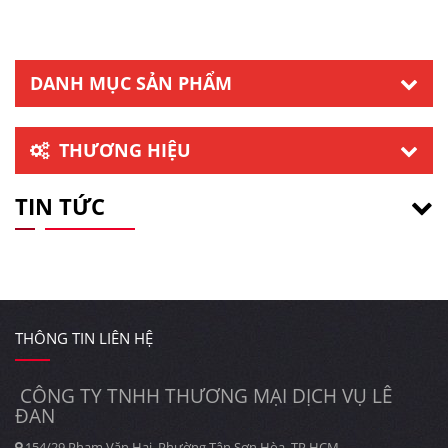
DANH MỤC SẢN PHẨM
THƯƠNG HIỆU
TIN TỨC
THÔNG TIN LIÊN HỆ
CÔNG TY TNHH THƯƠNG MẠI DỊCH VỤ LÊ
ĐAN
154/29 Phạm Văn Hai, Phường Tân Sơn Hòa, TP HCM.