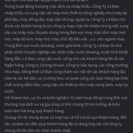
Trong hoạt động thương mại, dịch vụ nhập khẩu, Công Ty Lê Đan
nhập khẩu và cung cấp các máy móc thiết bị công nghiệp như máy ép
phế liệu, máy đóng đai, máy dán thùng; ngoài ra, Công Ty Lê Đan còn
được các khách hàng là các công ty may mặc tín nhiệm trong việc cung
cấp các máy móc chuyên dùng trong lĩnh vực may mặc như máy test
nút, máy dò kim, máy thử màu, thử độ bền vải, ..v.v. cho ngành may.
Trong lĩnh vực nước khoáng, nước giải khát, Công Ty Lê Đan là nhà
phân phối chuyên nghiệp các nhãn hiệu nước khoáng, nước tinh khiết
hàng đầu. Lê Đan cung cấp nước uống cho các khách hàng lớn là các
Ngân hàng, Công ty Chứng khoán, Công ty Xây dựng, các công trường,
nhà máy. Đồng thời Lê Đan cũng chăm sóc rất tốt các khách hàng lâu
năm là các hộ dân cư, trường học, cơ quan công sở. Giao hàng kịp thời,
chất lượng đảm bảo, cung cấp các thiết bị như máy nóng lạnh, máy lọc
nước.
Với thành tích, uy tín và kinh nghiệm 10 năm hoạt động trong lĩnh vực
thương mại dịch vụ và gia công cơ khí, chúng tôi tin tưởng sẽ luôn
luôn làm hài lòng quý khách hàng.
Chúng tôi rất mong được sự hợp tác và hỗ trợ từ quí Khách hàng, đối
tác. Lê Đan xin đến Quý khách hàng đã và đang hợp tác với công ty
chúng tôi lời cảm ơn chân thành nhất.