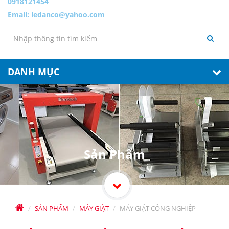
0918121454
Email:
ledanco@yahoo.com
DANH MỤC
Sản Phẩm
SẢN PHẨM
MÁY GIẶT
MÁY GIẶT CÔNG NGHIỆP