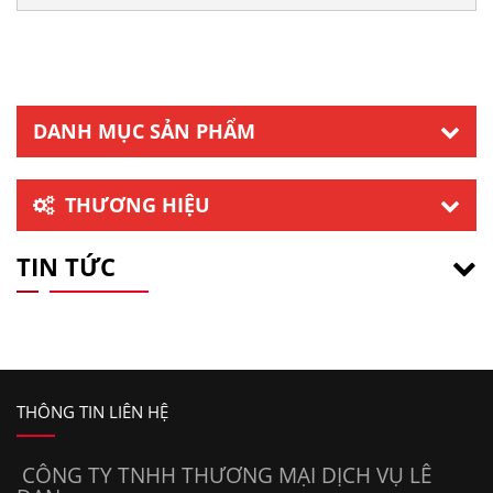
DANH MỤC SẢN PHẨM
THƯƠNG HIỆU
TIN TỨC
THÔNG TIN LIÊN HỆ
CÔNG TY TNHH THƯƠNG MẠI DỊCH VỤ LÊ