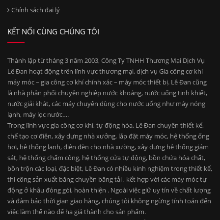
Chính sách đại lý
KẾT NỐI CÙNG CHÚNG TÔI
Thành lập từ tháng 3 năm 2003, Công Ty TNHH Thương Mại Dịch Vụ
Lê Đan hoạt động trên lĩnh vực thương mại, dịch vụ Gia công cơ khí
máy móc – gia công cơ khí chính xác – máy móc thiết bị. Lê Đan cũng
là nhà phân phối chuyên nghiệp nước khoáng, nước uống tinh khiết,
nước giải khát, các máy chuyên dùng cho nước uống như máy nóng
lạnh, máy lọc nước….
Trong lĩnh vực gia công cơ khí, tự động hóa, Lê Đan chuyên thiết kế,
chế tạo cơ điện, xây dựng nhà xưởng, lắp đặt máy móc, hệ thống ống
hơi, hệ thống lạnh, điện đèn cho nhà xường, xây dựng hệ thống giám
sát, hệ thống chấm công, hệ thống cửa tự động, bồn chứa hóa chất,
bồn trộn các loại, đặc biệt, Lê Đan có nhiều kinh nghiệm trong thiết kế,
thi công sản xuất băng chuyền băng tải , kết hợp với các máy móc tự
động ở khâu đóng gói, hoàn thiện . Ngoài việc giữ uy tín về chất lượng
và đảm bảo thời gian giao hàng, chúng tôi không ngừng tính toán đến
việc làm thế nào để hạ giá thành cho sản phẩm.