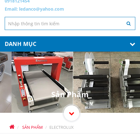
0918121454
Email:
ledanco@yahoo.com
DANH MỤC
Sản Phẩm
SẢN PHẨM
ELECTROLUX