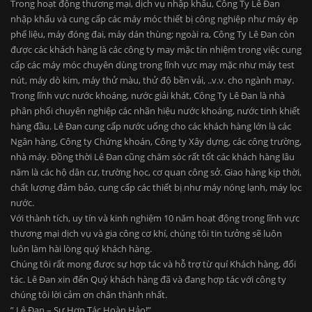
Trong hoạt động thương mại, dịch vụ nhập khẩu, Công Ty Lê Đan
nhập khẩu và cung cấp các máy móc thiết bị công nghiệp như máy ép
phế liệu, máy đóng đai, máy dán thùng; ngoài ra, Công Ty Lê Đan còn
được các khách hàng là các công ty may mặc tín nhiệm trong việc cung
cấp các máy móc chuyên dùng trong lĩnh vực may mặc như máy test
nút, máy dò kim, máy thử màu, thử độ bền vải, ..v.v. cho ngành may.
Trong lĩnh vực nước khoáng, nước giải khát, Công Ty Lê Đan là nhà
phân phối chuyên nghiệp các nhãn hiệu nước khoáng, nước tinh khiết
hàng đầu. Lê Đan cung cấp nước uống cho các khách hàng lớn là các
Ngân hàng, Công ty Chứng khoán, Công ty Xây dựng, các công trường,
nhà máy. Đồng thời Lê Đan cũng chăm sóc rất tốt các khách hàng lâu
năm là các hộ dân cư, trường học, cơ quan công sở. Giao hàng kịp thời,
chất lượng đảm bảo, cung cấp các thiết bị như máy nóng lạnh, máy lọc
nước.
Với thành tích, uy tín và kinh nghiệm 10 năm hoạt động trong lĩnh vực
thương mại dịch vụ và gia công cơ khí, chúng tôi tin tưởng sẽ luôn
luôn làm hài lòng quý khách hàng.
Chúng tôi rất mong được sự hợp tác và hỗ trợ từ quí Khách hàng, đối
tác. Lê Đan xin đến Quý khách hàng đã và đang hợp tác với công ty
chúng tôi lời cảm ơn chân thành nhất.
” Lê Đan – Sự Hợp Tác Hoàn Hảo!”