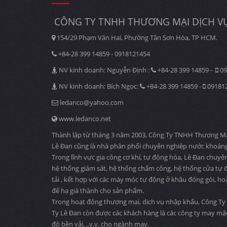
CÔNG TY TNHH THƯƠNG MẠI DỊCH VỤ
154/29 Phạm Văn Hai, Phường Tân Sơn Hòa, TP HCM.
+84-28 399 14859 - 0918121454
NV kinh doanh: Nguyễn Định :
+84-28 399 14859 -
09
NV kinh doanh: Bích Ngọc:
+84-28 399 14859 -
09181
ledanco@yahoo.com
www.ledanco.net
Thành lập từ tháng 3 năm 2003, Công Ty TNHH Thương Mại D
Lê Đan cũng là nhà phân phối chuyên nghiệp nước khoáng
Trong lĩnh vực gia công cơ khí, tự động hóa, Lê Đan chuyê
hệ thống giám sát, hệ thống chấm công, hệ thống cửa tự độ
tải , kết hợp với các máy móc tự động ở khâu đóng gói, ho
để hạ giá thành cho sản phẩm.
Trong hoạt động thương mại, dịch vụ nhập khẩu, Công Ty 
Ty Lê Đan còn được các khách hàng là các công ty may mặ
độ bền vải, ..v.v. cho ngành may.