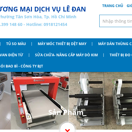
TRANG CHỦ
GI
ƠNG MẠI DỊCH VỤ LÊ ĐAN
Phường Tân Sơn Hòa, Tp. Hồ Chí Minh
8.399 148 60 - Hotline: 0918121454
TỦ SO MÀU
MÁY MÓC THIẾT BỊ DỆT MAY
MÁY DÁN THÙNG 
VAN ĐIỆN TỪ
SỬA CHỮA- NÂNG CẤP MÁY DÒ KIM
THIẾT BỊ Đ
ÓI BAO BÌ - CÔNG TY BJT
Sản Phẩm