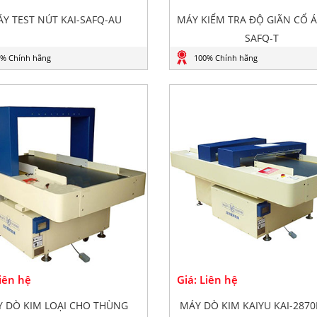
Y TEST NÚT KAI-SAFQ-AU
MÁY KIỂM TRA ĐỘ GIÃN CỔ Á
SAFQ-T
% Chính hãng
100% Chính hãng
Liên hệ
Giá: Liên hệ
 DÒ KIM LOẠI CHO THÙNG
MÁY DÒ KIM KAIYU KAI-2870