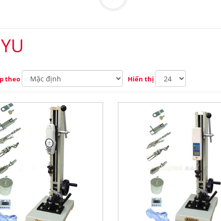
IYU
p theo
Hiển thị