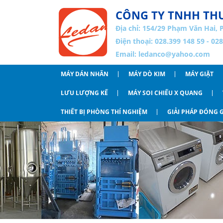
CÔNG TY TNHH THƯ
Địa chỉ:
154/29 Phạm Văn Hai, 
Điện thoại: 028.399 148 59 - 02
Email:
ledanco@yahoo.com
MÁY DÁN NHÃN
MÁY DÒ KIM
MÁY GIẶT
LƯU LƯỢNG KẾ
MÁY SOI CHIẾU X QUANG
THIẾT BỊ PHÒNG THÍ NGHIỆM
GIẢI PHÁP ĐÓNG G