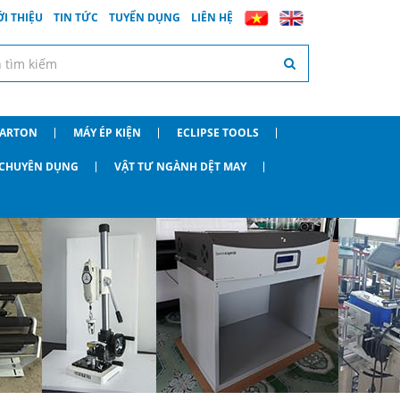
ỚI THIỆU
TIN TỨC
TUYỂN DỤNG
LIÊN HỆ
CARTON
MÁY ÉP KIỆN
ECLIPSE TOOLS
O CHUYÊN DỤNG
VẬT TƯ NGÀNH DỆT MAY