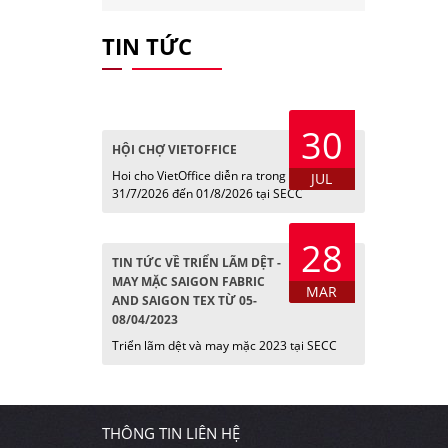
TIN TỨC
30
HỘI CHỢ VIETOFFICE
Hoi cho VietOffice diễn ra trong các ngày
JUL
31/7/2026 đến 01/8/2026 tại SECC
28
TIN TỨC VỀ TRIỂN LÃM DỆT -
MAY MẶC SAIGON FABRIC
MAR
AND SAIGON TEX TỪ 05-
08/04/2023
Triển lãm dệt và may mặc 2023 tại SECC
THÔNG TIN LIÊN HỆ