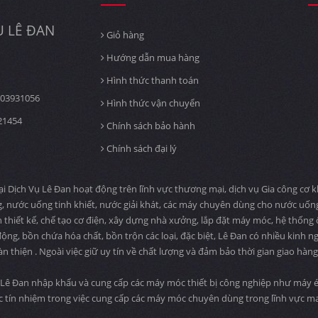
 LÊ ĐAN
Giỏ hàng
Hướng dẫn mua hàng
Hình thức thanh toán
03931056
Hình thức vận chuyển
21454
Chính sách bảo hành
Chính sách đại lý
ịch Vụ Lê Đan hoạt động trên lĩnh vực thương mại, dịch vụ Gia công cơ khí
, nước uống tinh khiết, nước giải khát, các máy chuyên dùng cho nước uố
n thiết kế, chế tạo cơ điện, xây dựng nhà xưởng, lắp đặt máy móc, hệ thống
ng, bồn chứa hóa chất, bồn trộn các loại, đặc biệt, Lê Đan có nhiều kinh n
àn thiện . Ngoài việc giữ uy tín về chất lượng và đảm bảo thời gian giao hà
Lê Đan nhập khẩu và cung cấp các máy móc thiết bị công nghiệp như máy ép
c tín nhiệm trong việc cung cấp các máy móc chuyên dùng trong lĩnh vực 