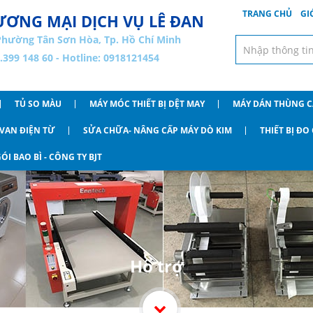
TRANG CHỦ
GI
ƠNG MẠI DỊCH VỤ LÊ ĐAN
Phường Tân Sơn Hòa, Tp. Hồ Chí Minh
8.399 148 60 - Hotline: 0918121454
TỦ SO MÀU
MÁY MÓC THIẾT BỊ DỆT MAY
MÁY DÁN THÙNG 
VAN ĐIỆN TỪ
SỬA CHỮA- NÂNG CẤP MÁY DÒ KIM
THIẾT BỊ Đ
ÓI BAO BÌ - CÔNG TY BJT
Hổ trợ