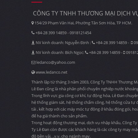
CÔNG TY TNHH THƯƠNG MẠI DỊCH VỤ
154/29 Phạm Văn Hai, Phường Tân Sơn Hòa, TP HCM.
+84-28 399 14859 - 0918121454
NV kinh doanh: Nguyễn Định :
+84-28 399 14859 -
09
NV kinh doanh: Bích Ngọc:
+84-28 399 14859 -
09181
ledanco@yahoo.com
www.ledanco.net
Thành lập từ tháng 3 năm 2003, Công Ty TNHH Thương Mại D
Lê Đan cũng là nhà phân phối chuyên nghiệp nước khoáng
Trong lĩnh vực gia công cơ khí, tự động hóa, Lê Đan chuyê
hệ thống giám sát, hệ thống chấm công, hệ thống cửa tự độ
tải , kết hợp với các máy móc tự động ở khâu đóng gói, ho
để hạ giá thành cho sản phẩm.
Trong hoạt động thương mại, dịch vụ nhập khẩu, Công Ty 
Ty Lê Đan còn được các khách hàng là các công ty may mặ
độ bền vải, ..v.v. cho ngành may.