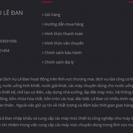
 LÊ ĐAN
Giỏ hàng
Hướng dẫn mua hàng
Hình thức thanh toán
03931056
Hình thức vận chuyển
21454
Chính sách bảo hành
Chính sách đại lý
ịch Vụ Lê Đan hoạt động trên lĩnh vực thương mại, dịch vụ Gia công cơ khí
, nước uống tinh khiết, nước giải khát, các máy chuyên dùng cho nước uố
n thiết kế, chế tạo cơ điện, xây dựng nhà xưởng, lắp đặt máy móc, hệ thống
ng, bồn chứa hóa chất, bồn trộn các loại, đặc biệt, Lê Đan có nhiều kinh n
àn thiện . Ngoài việc giữ uy tín về chất lượng và đảm bảo thời gian giao hà
Lê Đan nhập khẩu và cung cấp các máy móc thiết bị công nghiệp như máy ép
c tín nhiệm trong việc cung cấp các máy móc chuyên dùng trong lĩnh vực 