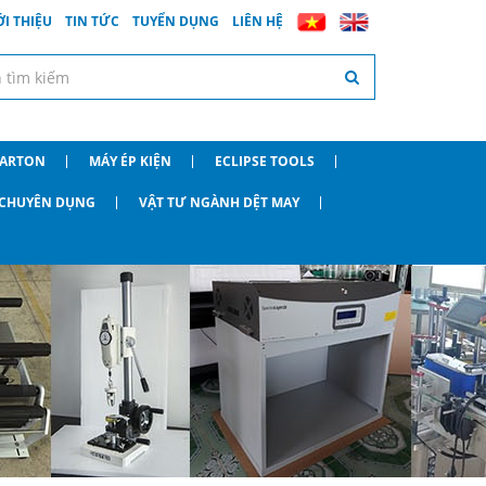
ỚI THIỆU
TIN TỨC
TUYỂN DỤNG
LIÊN HỆ
CARTON
MÁY ÉP KIỆN
ECLIPSE TOOLS
O CHUYÊN DỤNG
VẬT TƯ NGÀNH DỆT MAY