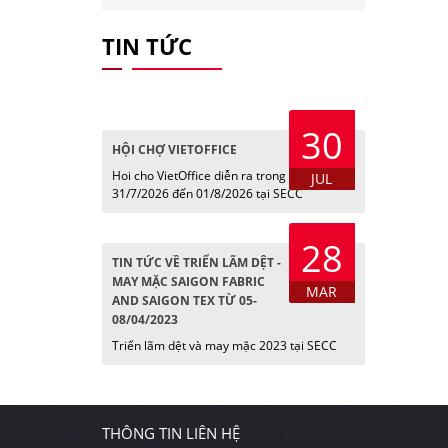
TIN TỨC
30
HỘI CHỢ VIETOFFICE
Hoi cho VietOffice diễn ra trong các ngày
JUL
31/7/2026 đến 01/8/2026 tại SECC
28
TIN TỨC VỀ TRIỂN LÃM DỆT -
MAY MẶC SAIGON FABRIC
MAR
AND SAIGON TEX TỪ 05-
08/04/2023
Triển lãm dệt và may mặc 2023 tại SECC
THÔNG TIN LIÊN HỆ