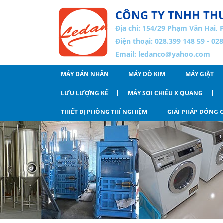
CÔNG TY TNHH THƯ
Địa chỉ:
154/29 Phạm Văn Hai, 
Điện thoại: 028.399 148 59 - 02
Email:
ledanco@yahoo.com
MÁY DÁN NHÃN
MÁY DÒ KIM
MÁY GIẶT
LƯU LƯỢNG KẾ
MÁY SOI CHIẾU X QUANG
THIẾT BỊ PHÒNG THÍ NGHIỆM
GIẢI PHÁP ĐÓNG G