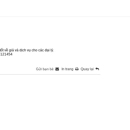
t về giá và dịch vụ cho các đại lý.
18121454
Gửi bạn bè
In trang
Quay lại