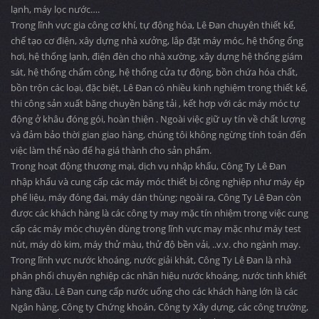
lạnh, máy lọc nước….
Trong lĩnh vực gia công cơ khí, tự động hóa, Lê Đan chuyên thiết kế,
chế tạo cơ điện, xây dựng nhà xưởng, lắp đặt máy móc, hệ thống ống
hơi, hệ thống lạnh, điện đèn cho nhà xường, xây dựng hệ thống giám
sát, hệ thống chấm công, hệ thống cửa tự động, bồn chứa hóa chất,
bồn trộn các loại, đặc biệt, Lê Đan có nhiều kinh nghiệm trong thiết kế,
thi công sản xuất băng chuyền băng tải , kết hợp với các máy móc tự
động ở khâu đóng gói, hoàn thiện . Ngoài việc giữ uy tín về chất lượng
và đảm bảo thời gian giao hàng, chúng tôi không ngừng tính toán đến
việc làm thế nào để hạ giá thành cho sản phẩm.
Trong hoạt động thương mại, dịch vụ nhập khẩu, Công Ty Lê Đan
nhập khẩu và cung cấp các máy móc thiết bị công nghiệp như máy ép
phế liệu, máy đóng đai, máy dán thùng; ngoài ra, Công Ty Lê Đan còn
được các khách hàng là các công ty may mặc tín nhiệm trong việc cung
cấp các máy móc chuyên dùng trong lĩnh vực may mặc như máy test
nút, máy dò kim, máy thử màu, thử độ bền vải, ..v.v. cho ngành may.
Trong lĩnh vực nước khoáng, nước giải khát, Công Ty Lê Đan là nhà
phân phối chuyên nghiệp các nhãn hiệu nước khoáng, nước tinh khiết
hàng đầu. Lê Đan cung cấp nước uống cho các khách hàng lớn là các
Ngân hàng, Công ty Chứng khoán, Công ty Xây dựng, các công trường,