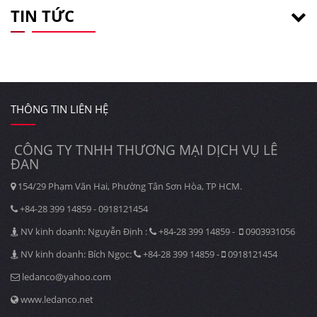
TIN TỨC
THÔNG TIN LIÊN HỆ
CÔNG TY TNHH THƯƠNG MẠI DỊCH VỤ LÊ
ĐAN
154/29 Phạm Văn Hai, Phường Tân Sơn Hòa, TP HCM.
+84-28 399 14859 - 0918121454
NV kinh doanh: Nguyễn Định :
+84-28 399 14859 -
0903931056
NV kinh doanh: Bích Ngọc:
+84-28 399 14859 -
0918121454
ledanco@yahoo.com
www.ledanco.net