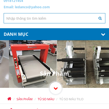
0918121454
Email:
ledanco@yahoo.com
DANH MỤC
Sản Phẩm
SẢN PHẨM
TỦ SO MÀU
TỦ SO MÀU TILO