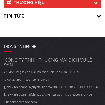
THƯƠNG HIỆU
TIN TỨC
THÔNG TIN LIÊN HỆ
CÔNG TY TNHH THƯƠNG MẠI DỊCH VỤ LÊ
ĐAN
154/29 Phạm Văn Hai, Phường Tân Sơn Hòa, TP HCM.
+84-28 399 14859 - 0918121454
NV kinh doanh: Nguyễn Định :
+84-28 399 14859 -
0903931056
NV kinh doanh: Bích Ngọc:
+84-28 399 14859 -
0918121454
ledanco@yahoo.com