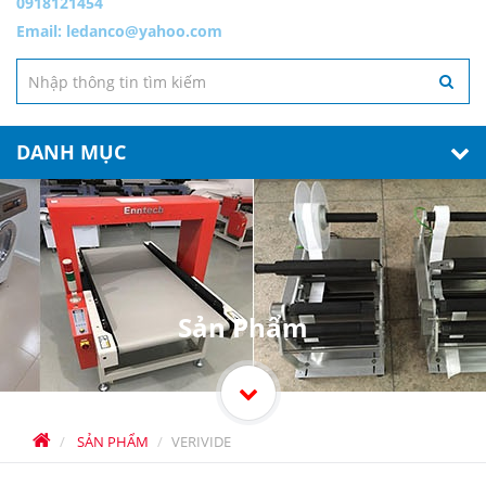
0918121454
Email:
ledanco@yahoo.com
DANH MỤC
Sản Phẩm
SẢN PHẨM
VERIVIDE