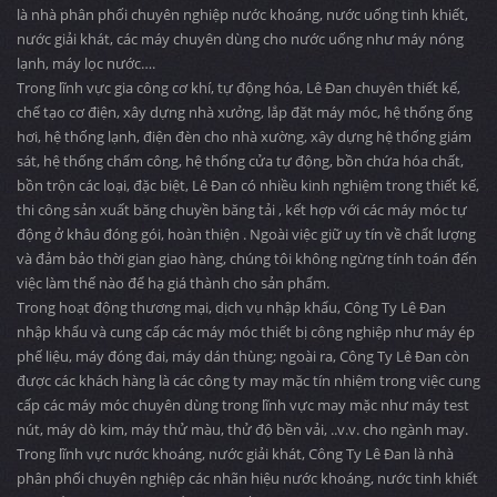
là nhà phân phối chuyên nghiệp nước khoáng, nước uống tinh khiết,
nước giải khát, các máy chuyên dùng cho nước uống như máy nóng
lạnh, máy lọc nước….
Trong lĩnh vực gia công cơ khí, tự động hóa, Lê Đan chuyên thiết kế,
chế tạo cơ điện, xây dựng nhà xưởng, lắp đặt máy móc, hệ thống ống
hơi, hệ thống lạnh, điện đèn cho nhà xường, xây dựng hệ thống giám
sát, hệ thống chấm công, hệ thống cửa tự động, bồn chứa hóa chất,
bồn trộn các loại, đặc biệt, Lê Đan có nhiều kinh nghiệm trong thiết kế,
thi công sản xuất băng chuyền băng tải , kết hợp với các máy móc tự
động ở khâu đóng gói, hoàn thiện . Ngoài việc giữ uy tín về chất lượng
và đảm bảo thời gian giao hàng, chúng tôi không ngừng tính toán đến
việc làm thế nào để hạ giá thành cho sản phẩm.
Trong hoạt động thương mại, dịch vụ nhập khẩu, Công Ty Lê Đan
nhập khẩu và cung cấp các máy móc thiết bị công nghiệp như máy ép
phế liệu, máy đóng đai, máy dán thùng; ngoài ra, Công Ty Lê Đan còn
được các khách hàng là các công ty may mặc tín nhiệm trong việc cung
cấp các máy móc chuyên dùng trong lĩnh vực may mặc như máy test
nút, máy dò kim, máy thử màu, thử độ bền vải, ..v.v. cho ngành may.
Trong lĩnh vực nước khoáng, nước giải khát, Công Ty Lê Đan là nhà
phân phối chuyên nghiệp các nhãn hiệu nước khoáng, nước tinh khiết