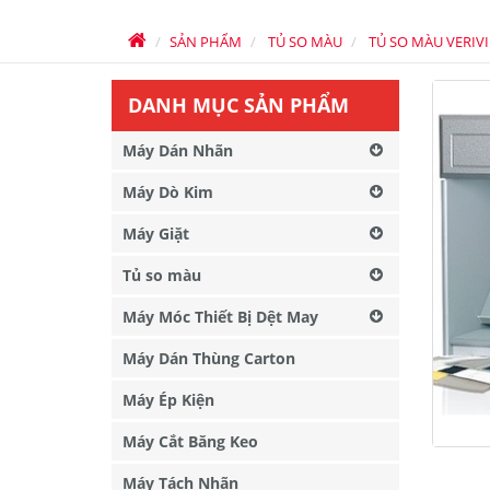
SẢN PHẨM
TỦ SO MÀU
TỦ SO MÀU VERIV
DANH MỤC SẢN PHẨM
Máy Dán Nhãn
Máy Dò Kim
Máy Giặt
Tủ so màu
Máy Móc Thiết Bị Dệt May
Máy Dán Thùng Carton
Máy Ép Kiện
Máy Cắt Băng Keo
Máy Tách Nhãn