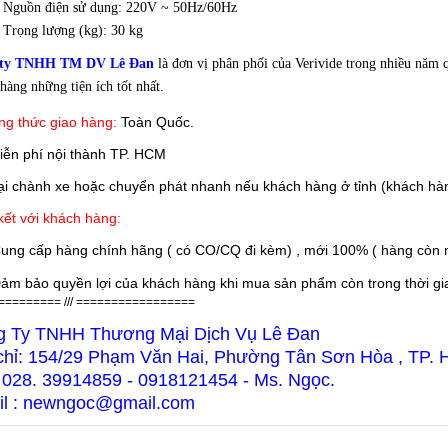
Nguồn điện sử dụng: 220V ~ 50Hz/60Hz
Trọng lượng (kg): 30 kg
 ty TNHH TM DV Lê Đan
là đơn vị phân phối của Verivide trong nhiều năm 
hàng những tiện ích tốt nhất.
g thức giao hàng:
Toàn Quốc.
iễn phí nội thành TP. HCM
 chành xe hoặc chuyển phát nhanh nếu khách hàng ở tỉnh (khách hàn
ết với khách hàng:
ung cấp hàng chính hãng ( có CO/CQ đi kèm) , mới 100% ( hàng còn n
ảm bảo quyền lợi của khách hàng khi mua sản phẩm còn trong thời gian
========= /// =================
g Ty TNHH Thương Mại Dịch Vụ Lê Đan
chỉ: 154/29 Phạm Văn Hai, Phường Tân Sơn Hòa , TP.
 028. 39914859 - 0918121454 - Ms. Ngọc.
l : newngoc@gmail.com