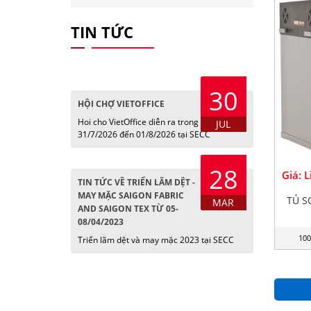
TIN TỨC
30
HỘI CHỢ VIETOFFICE
Hoi cho VietOffice diễn ra trong các ngày
JUL
31/7/2026 đến 01/8/2026 tại SECC
28
Giá: 
TIN TỨC VỀ TRIỂN LÃM DỆT -
MAY MẶC SAIGON FABRIC
TỦ S
MAR
AND SAIGON TEX TỪ 05-
08/04/2023
100
Triển lãm dệt và may mặc 2023 tại SECC