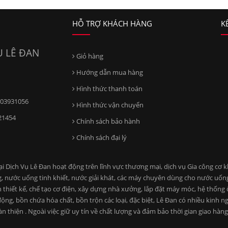
HỖ TRỢ KHÁCH HÀNG
K
 LÊ ĐAN
Giỏ hàng
Hướng dẫn mua hàng
Hình thức thanh toán
03931056
Hình thức vận chuyển
21454
Chính sách bảo hành
Chính sách đại lý
ịch Vụ Lê Đan hoạt động trên lĩnh vực thương mại, dịch vụ Gia công cơ khí
, nước uống tinh khiết, nước giải khát, các máy chuyên dùng cho nước uố
n thiết kế, chế tạo cơ điện, xây dựng nhà xưởng, lắp đặt máy móc, hệ thống
ng, bồn chứa hóa chất, bồn trộn các loại, đặc biệt, Lê Đan có nhiều kinh n
àn thiện . Ngoài việc giữ uy tín về chất lượng và đảm bảo thời gian giao hà