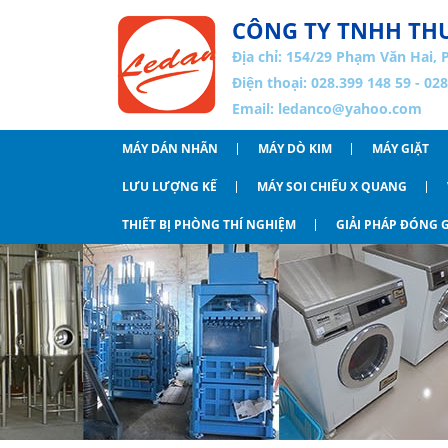
CÔNG TY TNHH THƯ
Địa chỉ:
154/29 Phạm Văn Hai, 
Điện thoại: 028.399 148 59 - 02
Email:
ledanco@yahoo.com
MÁY DÁN NHÃN
MÁY DÒ KIM
MÁY GIẶT
LƯU LƯỢNG KẾ
MÁY SOI CHIẾU X QUANG
THIẾT BỊ PHÒNG THÍ NGHIỆM
GIẢI PHÁP ĐÓNG G