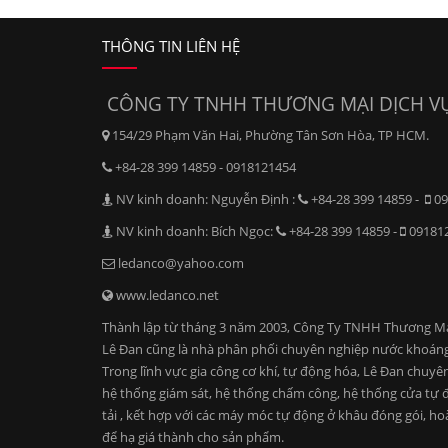
THÔNG TIN LIÊN HỆ
CÔNG TY TNHH THƯƠNG MẠI DỊCH VỤ
154/29 Phạm Văn Hai, Phường Tân Sơn Hòa, TP HCM.
+84-28 399 14859 - 0918121454
NV kinh doanh: Nguyễn Định :
+84-28 399 14859 -
09
NV kinh doanh: Bích Ngọc:
+84-28 399 14859 -
09181
ledanco@yahoo.com
www.ledanco.net
Thành lập từ tháng 3 năm 2003, Công Ty TNHH Thương Mại D
Lê Đan cũng là nhà phân phối chuyên nghiệp nước khoáng
Trong lĩnh vực gia công cơ khí, tự động hóa, Lê Đan chuyê
hệ thống giám sát, hệ thống chấm công, hệ thống cửa tự độ
tải , kết hợp với các máy móc tự động ở khâu đóng gói, ho
để hạ giá thành cho sản phẩm.