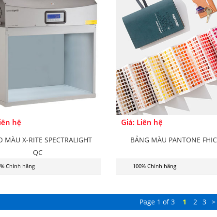
Liên hệ
Giá: Liên hệ
O MÀU X-RITE SPECTRALIGHT
BẢNG MÀU PANTONE FHIC
QC
% Chính hãng
100% Chính hãng
Page 1 of 3
1
2
3
>