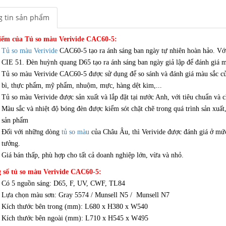
 tin sản phẩm
iểm của Tủ so màu Verivide CAC60-5:
Tủ so màu Verivide
CAC60-5 tạo ra ánh sáng ban ngày tự nhiên hoàn hảo. Với 
CIE 51. Đèn huỳnh quang D65 tạo ra ánh sáng ban ngày giả lập để đánh giá m
Tủ so màu Verivide CAC60-5 được sử dụng để so sánh và đánh giá màu sắc củ
bì, thực phẩm, mỹ phẩm, nhuộm, mực, hàng dệt kim,...
Tủ so màu Verivide được sản xuất và lắp đặt tại nước Anh, với tiêu chuẩn và 
Màu sắc và nhiệt độ bóng đèn được kiểm sót chặt chẽ trong quá trình sản xuất,
sản phẩm
Đối với những dòng
tủ so màu
của Châu Âu, thì Verivide được đánh giá ở mức
tưởng.
Giá bán thấp, phù hợp cho tất cả doanh nghiệp lớn, vừa và nhỏ.
 số tủ so màu Verivide CAC60-5:
Có 5 nguồn sáng: D65, F, UV, CWF, TL84
Lựa chọn màu sơn: Gray 5574 / Munsell N5 / Munsell N7
Kích thước bên trong (mm): L680 x H380 x W540
Kích thước bên ngoài (mm): L710 x H545 x W495