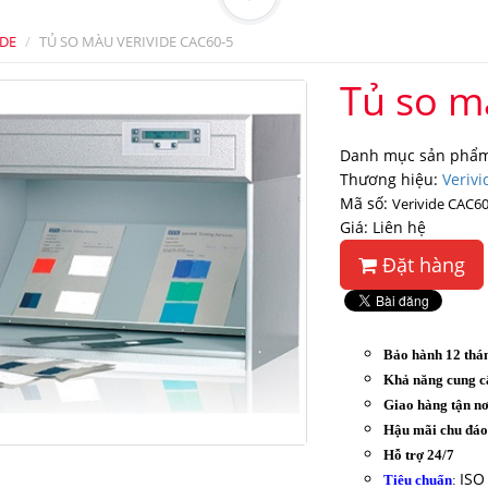
IDE
TỦ SO MÀU VERIVIDE CAC60-5
Tủ so m
Danh mục sản phẩm
Thương hiệu:
Verivi
Mã số:
Verivide CAC60
Giá: Liên hệ
Đặt hàng
Bảo hành 12 thá
Khả năng cung c
Giao hàng tận nơ
Hậu mãi chu đá
Hỗ trợ 24/7
ISO
Tiêu chuẩn
: