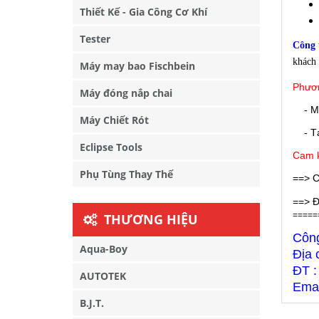
Thiết Kế - Gia Công Cơ Khí
Tester
Công
khách 
Máy may bao Fischbein
Phươn
Máy đóng nắp chai
- M
Máy Chiết Rót
- Tại
Eclipse Tools
Cam k
Phụ Tùng Thay Thế
==> C
==> Đ
=====
THƯƠNG HIỆU
Côn
Aqua-Boy
Địa 
ĐT :
AUTOTEK
Emai
B.J.T.