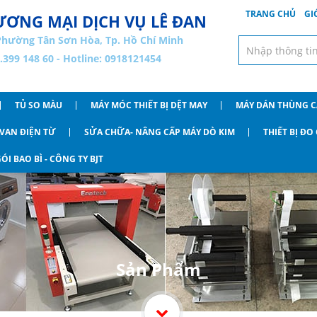
TRANG CHỦ
GI
ƠNG MẠI DỊCH VỤ LÊ ĐAN
Phường Tân Sơn Hòa, Tp. Hồ Chí Minh
8.399 148 60 - Hotline: 0918121454
TỦ SO MÀU
MÁY MÓC THIẾT BỊ DỆT MAY
MÁY DÁN THÙNG 
VAN ĐIỆN TỪ
SỬA CHỮA- NÂNG CẤP MÁY DÒ KIM
THIẾT BỊ Đ
ÓI BAO BÌ - CÔNG TY BJT
Sản Phẩm