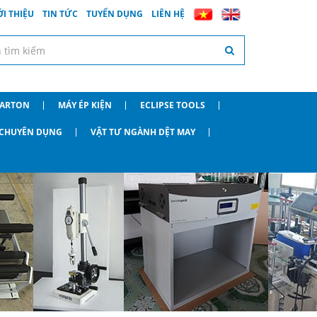
ỚI THIỆU
TIN TỨC
TUYỂN DỤNG
LIÊN HỆ
CARTON
MÁY ÉP KIỆN
ECLIPSE TOOLS
O CHUYÊN DỤNG
VẬT TƯ NGÀNH DỆT MAY