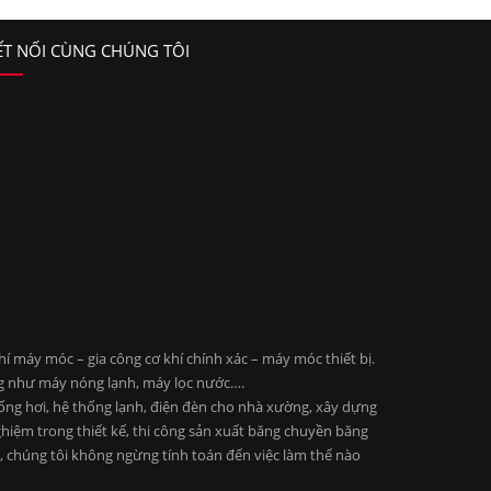
ẾT NỐI CÙNG CHÚNG TÔI
 máy móc – gia công cơ khí chính xác – máy móc thiết bị.
ng như máy nóng lạnh, máy lọc nước….
 ống hơi, hệ thống lạnh, điện đèn cho nhà xường, xây dựng
ghiệm trong thiết kế, thi công sản xuất băng chuyền băng
ng, chúng tôi không ngừng tính toán đến việc làm thế nào