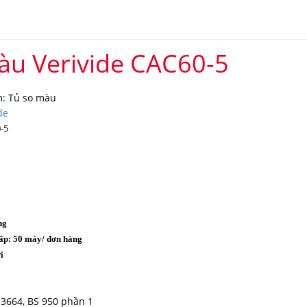
àu Verivide CAC60-5
: Tủ so màu
de
-5
ng
ấp: 50 máy/ đơn hàng
i
o
 3664, BS 950 phần 1