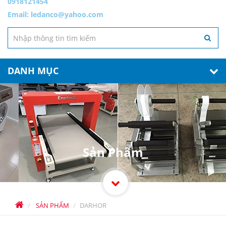
0918121454
Email:
ledanco@yahoo.com
DANH MỤC
Sản Phẩm
SẢN PHẨM
DARHOR