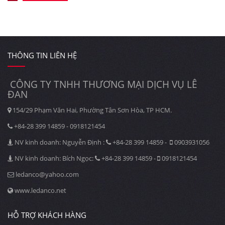
THÔNG TIN LIÊN HỆ
CÔNG TY TNHH THƯƠNG MẠI DỊCH VỤ LÊ
ĐAN
154/29 Phạm Văn Hai, Phường Tân Sơn Hòa, TP HCM.
+84-28 399 14859 - 0918121454
NV kinh doanh: Nguyễn Định :
+84-28 399 14859 -
0903931056
NV kinh doanh: Bích Ngọc:
+84-28 399 14859 -
0918121454
ledanco@yahoo.com
www.ledanco.net
HỖ TRỢ KHÁCH HÀNG