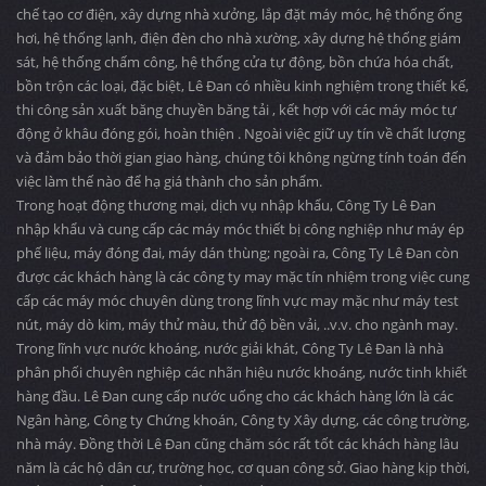
chế tạo cơ điện, xây dựng nhà xưởng, lắp đặt máy móc, hệ thống ống
hơi, hệ thống lạnh, điện đèn cho nhà xường, xây dựng hệ thống giám
sát, hệ thống chấm công, hệ thống cửa tự động, bồn chứa hóa chất,
bồn trộn các loại, đặc biệt, Lê Đan có nhiều kinh nghiệm trong thiết kế,
thi công sản xuất băng chuyền băng tải , kết hợp với các máy móc tự
động ở khâu đóng gói, hoàn thiện . Ngoài việc giữ uy tín về chất lượng
và đảm bảo thời gian giao hàng, chúng tôi không ngừng tính toán đến
việc làm thế nào để hạ giá thành cho sản phẩm.
Trong hoạt động thương mại, dịch vụ nhập khẩu, Công Ty Lê Đan
nhập khẩu và cung cấp các máy móc thiết bị công nghiệp như máy ép
phế liệu, máy đóng đai, máy dán thùng; ngoài ra, Công Ty Lê Đan còn
được các khách hàng là các công ty may mặc tín nhiệm trong việc cung
cấp các máy móc chuyên dùng trong lĩnh vực may mặc như máy test
nút, máy dò kim, máy thử màu, thử độ bền vải, ..v.v. cho ngành may.
Trong lĩnh vực nước khoáng, nước giải khát, Công Ty Lê Đan là nhà
phân phối chuyên nghiệp các nhãn hiệu nước khoáng, nước tinh khiết
hàng đầu. Lê Đan cung cấp nước uống cho các khách hàng lớn là các
Ngân hàng, Công ty Chứng khoán, Công ty Xây dựng, các công trường,
nhà máy. Đồng thời Lê Đan cũng chăm sóc rất tốt các khách hàng lâu
năm là các hộ dân cư, trường học, cơ quan công sở. Giao hàng kịp thời,