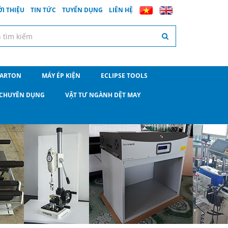
ỚI THIỆU
TIN TỨC
TUYỂN DỤNG
LIÊN HỆ
CARTON
MÁY ÉP KIỆN
ECLIPSE TOOLS
O CHUYÊN DỤNG
VẬT TƯ NGÀNH DỆT MAY