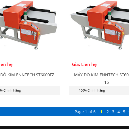
Liên hệ
Giá: Liên hệ
DÒ KIM ENNTECH ST6000FZ
MÁY DÒ KIM ENNTECH ST60
15
% Chính hãng
100% Chính hãng
Page 1 of 6
1
2
3
4
5