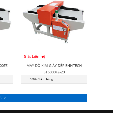
Giá: Liên hệ
00FZ-
MÁY DÒ KIM GIÀY DÉP ENNTECH
ST6000FZ-20
100% Chính hãng
6
>