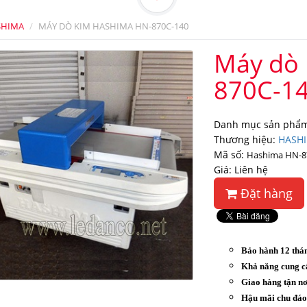
SHIMA
MÁY DÒ KIM HASHIMA HN-870C-140
Máy dò 
870C-1
Danh mục sản phẩm
Thương hiệu:
HASH
Mã số:
Hashima HN-8
Giá: Liên hệ
Đặt hàng
Bảo hành 12 thá
Khả năng cung c
Giao hàng tận nơ
Hậu mãi chu đá