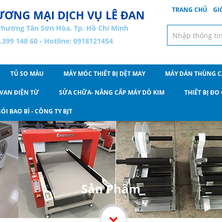
TRANG CHỦ
GI
ƠNG MẠI DỊCH VỤ LÊ ĐAN
Phường Tân Sơn Hòa, Tp. Hồ Chí Minh
8.399 148 60 - Hotline: 0918121454
TỦ SO MÀU
MÁY MÓC THIẾT BỊ DỆT MAY
MÁY DÁN THÙNG 
VAN ĐIỆN TỪ
SỬA CHỮA- NÂNG CẤP MÁY DÒ KIM
THIẾT BỊ Đ
ÓI BAO BÌ - CÔNG TY BJT
Sản Phẩm