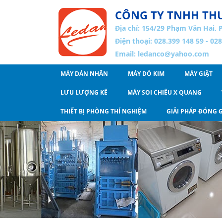
CÔNG TY TNHH THƯ
Địa chỉ:
154/29 Phạm Văn Hai, 
Điện thoại: 028.399 148 59 - 02
Email:
ledanco@yahoo.com
MÁY DÁN NHÃN
MÁY DÒ KIM
MÁY GIẶT
LƯU LƯỢNG KẾ
MÁY SOI CHIẾU X QUANG
THIẾT BỊ PHÒNG THÍ NGHIỆM
GIẢI PHÁP ĐÓNG G