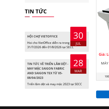
TIN TỨC
30
HỘI CHỢ VIETOFFICE
Hoi cho VietOffice diễn ra trong các ngày
JUL
31/7/2026 đến 01/8/2026 tại SECC
Giá: 
28
MÁY 
TIN TỨC VỀ TRIỂN LÃM DỆT -
MAY MẶC SAIGON FABRIC
MAR
AND SAIGON TEX TỪ 05-
100
08/04/2023
Triển lãm dệt và may mặc 2023 tại SECC