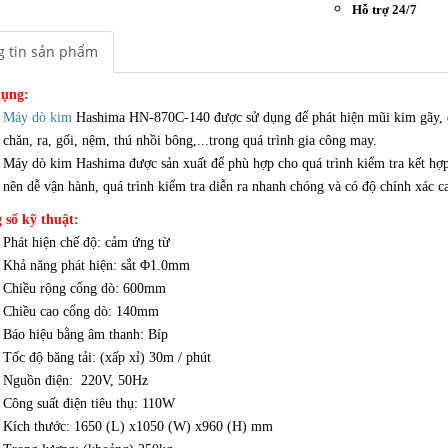
Hỗ trợ 24/7
 tin sản phẩm
ụng:
Máy dò kim
Hashima HN-870C-140 được sử dụng để phát hiện mũi kim gãy, dao
chăn, ra, gối, nệm, thú nhồi bông,...trong quá trình gia công may.
Máy dò kim Hashima được sản xuất để phù hợp cho quá trình kiểm tra kết hợ
nên dễ vận hành, quá trình kiểm tra diễn ra nhanh chóng và có độ chính xác c
 số kỹ thuật:
Phát hiện chế độ: cảm ứng từ
Khả năng phát hiện: sắt Φ1.0mm
Chiều rộng cổng dò: 600mm
Chiều cao cổng dò: 140mm
Báo hiệu bằng âm thanh: Bíp
Tốc độ băng tải: (xấp xỉ) 30m / phút
Nguồn điện: 220V, 50Hz
Công suất điện tiêu thụ: 110W
Kích thước: 1650 (L) x1050 (W) x960 (H) mm