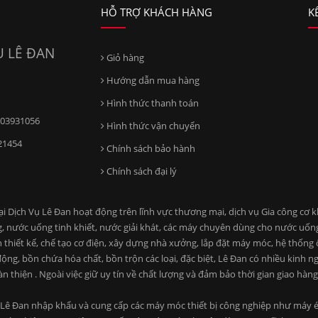
HỖ TRỢ KHÁCH HÀNG
K
 LÊ ĐAN
Giỏ hàng
Hướng dẫn mua hàng
Hình thức thanh toán
03931056
Hình thức vận chuyển
21454
Chính sách bảo hành
Chính sách đại lý
ịch Vụ Lê Đan hoạt động trên lĩnh vực thương mại, dịch vụ Gia công cơ khí
, nước uống tinh khiết, nước giải khát, các máy chuyên dùng cho nước uố
n thiết kế, chế tạo cơ điện, xây dựng nhà xưởng, lắp đặt máy móc, hệ thống
ng, bồn chứa hóa chất, bồn trộn các loại, đặc biệt, Lê Đan có nhiều kinh n
àn thiện . Ngoài việc giữ uy tín về chất lượng và đảm bảo thời gian giao hà
Lê Đan nhập khẩu và cung cấp các máy móc thiết bị công nghiệp như máy ép