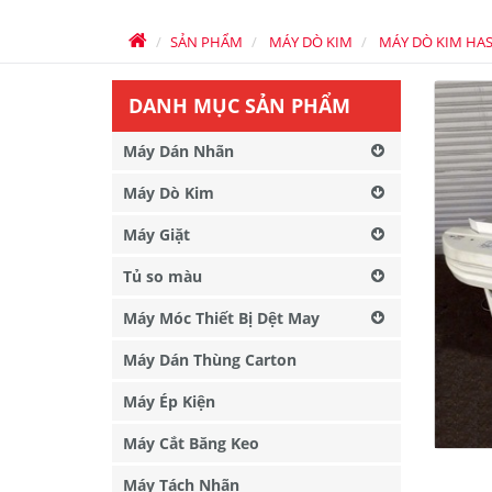
SẢN PHẨM
MÁY DÒ KIM
MÁY DÒ KIM HA
DANH MỤC SẢN PHẨM
Máy Dán Nhãn
Máy Dò Kim
Máy Giặt
Tủ so màu
Máy Móc Thiết Bị Dệt May
Máy Dán Thùng Carton
Máy Ép Kiện
Máy Cắt Băng Keo
Máy Tách Nhãn