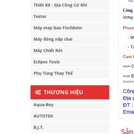
Thiết Kế - Gia Công Cơ Khí
Công
Tester
lượng 
Máy may bao Fischbein
Phươn
- M
Máy đóng nắp chai
- Tại
Máy Chiết Rót
Cam k
Eclipse Tools
==> C
Phụ Tùng Thay Thế
==> Đ
=====
Côn
THƯƠNG HIỆU
Địa 
Aqua-Boy
ĐT :
Emai
AUTOTEK
B.J.T.
Sản