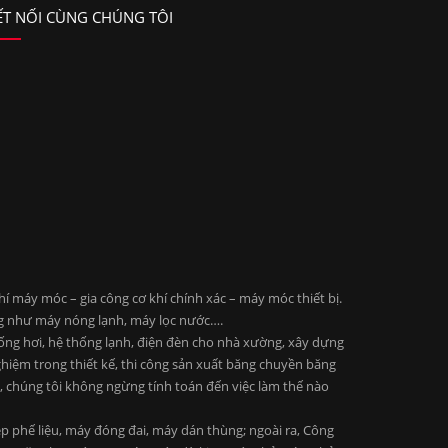
ẾT NỐI CÙNG CHÚNG TÔI
 máy móc – gia công cơ khí chính xác – máy móc thiết bị.
ng như máy nóng lạnh, máy lọc nước….
 ống hơi, hệ thống lạnh, điện đèn cho nhà xường, xây dựng
ghiệm trong thiết kế, thi công sản xuất băng chuyền băng
ng, chúng tôi không ngừng tính toán đến việc làm thế nào
 phế liệu, máy đóng đai, máy dán thùng; ngoài ra, Công