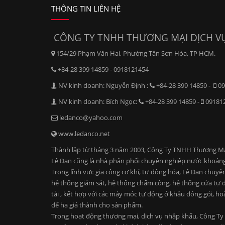
THÔNG TIN LIÊN HỆ
CÔNG TY TNHH THƯƠNG MẠI DỊCH VỤ
154/29 Phạm Văn Hai, Phường Tân Sơn Hòa, TP HCM.
+84-28 399 14859 - 0918121454
NV kinh doanh: Nguyễn Định :
+84-28 399 14859 -
09
NV kinh doanh: Bích Ngọc:
+84-28 399 14859 -
09181
ledanco@yahoo.com
www.ledanco.net
Thành lập từ tháng 3 năm 2003, Công Ty TNHH Thương Mại D
Lê Đan cũng là nhà phân phối chuyên nghiệp nước khoáng
Trong lĩnh vực gia công cơ khí, tự động hóa, Lê Đan chuyê
hệ thống giám sát, hệ thống chấm công, hệ thống cửa tự độ
tải , kết hợp với các máy móc tự động ở khâu đóng gói, ho
để hạ giá thành cho sản phẩm.
Trong hoạt động thương mại, dịch vụ nhập khẩu, Công Ty 