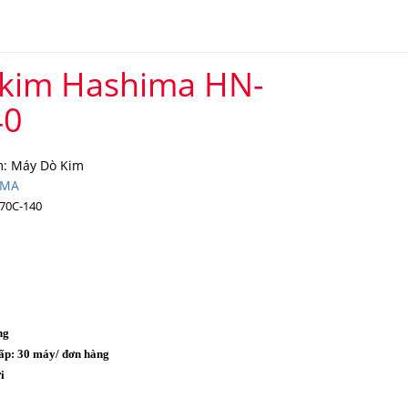
kim Hashima HN-
40
: Máy Dò Kim
IMA
70C-140
ng
ấp: 30 máy/ đơn hàng
i
o