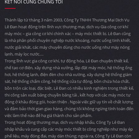
KẾT NỐI CÙNG CHÚNG TÔI
Thành lập từ tháng 3 năm 2003, Công Ty TNHH Thương Mại Dịch Vụ
Lê Đan hoạt động trên lĩnh vực thương mại, dịch vụ Gia công cơ khí
máy móc – gia công cơ khí chính xác – máy móc thiết bị. Lê Đan cũng
là nhà phân phối chuyên nghiệp nước khoáng, nước uống tinh khiết,
nước giải khát, các máy chuyên dùng cho nước uống như máy nóng
lạnh, máy lọc nước….
Trong lĩnh vực gia công cơ khí, tự động hóa, Lê Đan chuyên thiết kế,
chế tạo cơ điện, xây dựng nhà xưởng, lắp đặt máy móc, hệ thống ống
hơi, hệ thống lạnh, điện đèn cho nhà xường, xây dựng hệ thống giám
sát, hệ thống chấm công, hệ thống cửa tự động, bồn chứa hóa chất,
bồn trộn các loại, đặc biệt, Lê Đan có nhiều kinh nghiệm trong thiết kế,
thi công sản xuất băng chuyền băng tải , kết hợp với các máy móc tự
động ở khâu đóng gói, hoàn thiện . Ngoài việc giữ uy tín về chất lượng
và đảm bảo thời gian giao hàng, chúng tôi không ngừng tính toán đến
việc làm thế nào để hạ giá thành cho sản phẩm.
Trong hoạt động thương mại, dịch vụ nhập khẩu, Công Ty Lê Đan
nhập khẩu và cung cấp các máy móc thiết bị công nghiệp như máy ép
phế liệu, máy đóng đai, máy dán thùng; ngoài ra, Công Ty Lê Đan còn