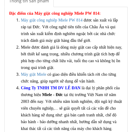
Thông tin sản phẩm
Đặc điểm của Máy giặt công nghiệp Miele PW 814:
Máy giặt công nghiệp Miele PW 814
được sản xuất và lắp
ráp tại Đức. Với công nghệ tiên tiến của Châu Âu và qui
trình sản xuất kiểm định nghiêm ngoặc bởi các nhà chức
trách đánh giá máy giặt hàng đầu thế giới.
Miele được đánh giá là dòng máy giặt cao cấp nhất hiện nay,
bởi thiết kế sang trọng, nhiều chương trình giặt tích hợp để
phù hợp cho từng chất liệu vải, tuổi thọ cao và không bị ồn
trong quá trình giặt.
Máy giặt Miele
có giao diện điều khiển tách rời cho từng
chức năng, giúp người sử dụng dễ vận hành.
Công Ty TNHH TM DV LÊ ĐAN
là đại lý phân phối của
thương hiệu
Miele - Đức
tại thị trường Việt Nam từ năm
2003 đến nay. Với nhiều năm kinh nghiệm, đội ngũ kỹ thuật
viên chuyên nghiệp,... sẽ giải quyết tất cả các vấn đề cho
khách hàng sử dụng như: giá bán cạnh tranh nhất, chế độ
bảo hành - bảo dưỡng nhanh nhất, hướng dẫn sử dụng và
khai thác tất cả các tính năng của máy cho khách hàng.