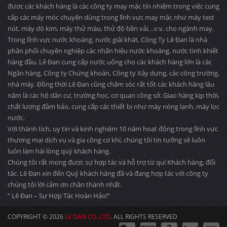
được các khách hàng là các công ty may mặc tín nhiệm trong việc cung
cấp các máy móc chuyên dùng trong lĩnh vực may mặc như máy test
nút, máy dò kim, máy thử màu, thử độ bền vải, ..v.v. cho ngành may.
Trong lĩnh vực nước khoáng, nước giải khát, Công Ty Lê Đan là nhà
phân phối chuyên nghiệp các nhãn hiệu nước khoáng, nước tinh khiết
hàng đầu. Lê Đan cung cấp nước uống cho các khách hàng lớn là các
Ngân hàng, Công ty Chứng khoán, Công ty Xây dựng, các công trường,
nhà máy. Đồng thời Lê Đan cũng chăm sóc rất tốt các khách hàng lâu
năm là các hộ dân cư, trường học, cơ quan công sở. Giao hàng kịp thời,
chất lượng đảm bảo, cung cấp các thiết bị như máy nóng lạnh, máy lọc
nước.
Với thành tích, uy tín và kinh nghiệm 10 năm hoạt động trong lĩnh vực
thương mại dịch vụ và gia công cơ khí, chúng tôi tin tưởng sẽ luôn
luôn làm hài lòng quý khách hàng.
Chúng tôi rất mong được sự hợp tác và hỗ trợ từ quí Khách hàng, đối
tác. Lê Đan xin đến Quý khách hàng đã và đang hợp tác với công ty
chúng tôi lời cảm ơn chân thành nhất.
” Lê Đan – Sự Hợp Tác Hoàn Hảo!”
COPYRIGHT © 2026
LE DAN CO.,LTD
. ALL RIGHTS RESERVED