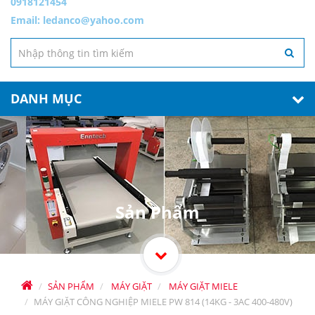
0918121454
Email:
ledanco@yahoo.com
DANH MỤC
Sản Phẩm
SẢN PHẨM
MÁY GIẶT
MÁY GIẶT MIELE
MÁY GIẶT CÔNG NGHIỆP MIELE PW 814 (14KG - 3AC 400-480V)