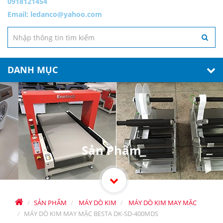
0918121454
Email:
ledanco@yahoo.com
DANH MỤC
Sản Phẩm
SẢN PHẨM
MÁY DÒ KIM
MÁY DÒ KIM MAY MẶC
MÁY DÒ KIM MAY MẶC BESTA DK-SD-400MDS