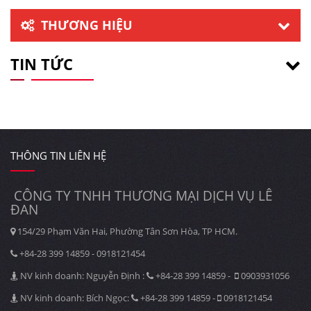
THƯƠNG HIỆU
TIN TỨC
THÔNG TIN LIÊN HỆ
CÔNG TY TNHH THƯƠNG MẠI DỊCH VỤ LÊ
ĐAN
154/29 Phạm Văn Hai, Phường Tân Sơn Hòa, TP HCM.
+84-28 399 14859 - 0918121454
NV kinh doanh: Nguyễn Định :
+84-28 399 14859 -
0903931056
NV kinh doanh: Bích Ngọc:
+84-28 399 14859 -
0918121454