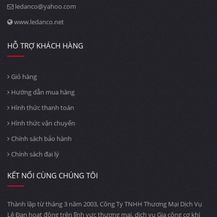
ledanco@yahoo.com
www.ledanco.net
HỖ TRỢ KHÁCH HÀNG
Giỏ hàng
Hướng dẫn mua hàng
Hình thức thanh toán
Hình thức vận chuyển
Chính sách bảo hành
Chính sách đại lý
KẾT NỐI CÙNG CHÚNG TÔI
Thành lập từ tháng 3 năm 2003, Công Ty TNHH Thương Mại Dịch Vụ
Lê Đan hoạt động trên lĩnh vực thương mại, dịch vụ Gia công cơ khí