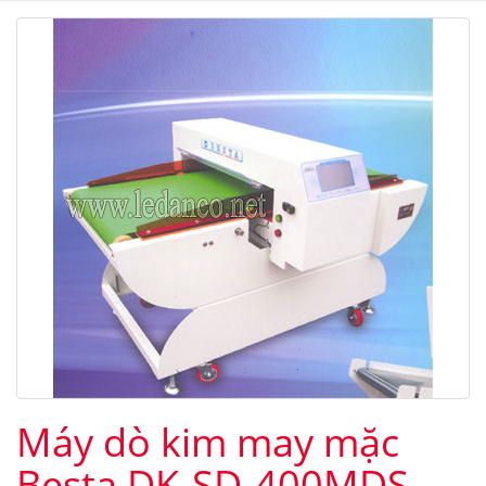
Máy dò kim may mặc
Besta DK-SD-400MDS