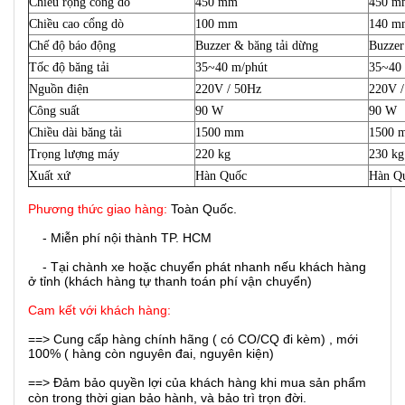
Chiều rộng cổng dò
450 mm
450 m
Chiều cao cổng dò
100 mm
140 m
Chế độ báo động
Buzzer & băng tải dừng
Buzzer
Tốc độ băng tải
35~40 m/phút
35~40 
Nguồn điện
220V / 50Hz
220V /
Công suất
90 W
90 W
Chiều dài băng tải
1500 mm
1500 
Trọng lượng máy
220 kg
230 kg
Xuất xứ
Hàn Quốc
Hàn Q
Phương thức giao hàng:
Toàn Quốc.
- Miễn phí nội thành TP. HCM
- Tại chành xe hoặc chuyển phát nhanh nếu khách hàng
ở tỉnh (khách hàng tự thanh toán phí vận chuyển)
Cam kết với khách hàng:
==> Cung cấp hàng chính hãng ( có CO/CQ đi kèm) , mới
100% ( hàng còn nguyên đai, nguyên kiện)
==> Đảm bảo quyền lợi của khách hàng khi mua sản phẩm
còn trong thời gian bảo hành, và bảo trì trọn đời.