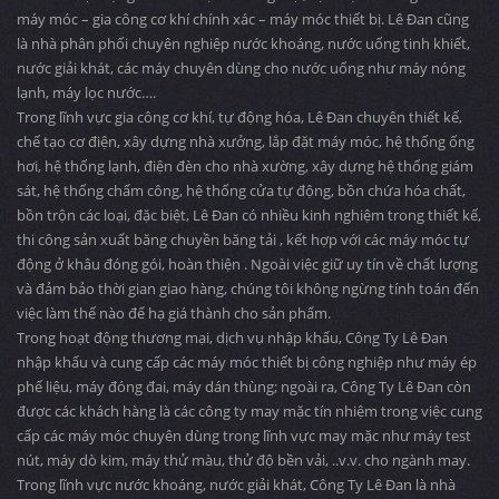
máy móc – gia công cơ khí chính xác – máy móc thiết bị. Lê Đan cũng
là nhà phân phối chuyên nghiệp nước khoáng, nước uống tinh khiết,
nước giải khát, các máy chuyên dùng cho nước uống như máy nóng
lạnh, máy lọc nước….
Trong lĩnh vực gia công cơ khí, tự động hóa, Lê Đan chuyên thiết kế,
chế tạo cơ điện, xây dựng nhà xưởng, lắp đặt máy móc, hệ thống ống
hơi, hệ thống lạnh, điện đèn cho nhà xường, xây dựng hệ thống giám
sát, hệ thống chấm công, hệ thống cửa tự động, bồn chứa hóa chất,
bồn trộn các loại, đặc biệt, Lê Đan có nhiều kinh nghiệm trong thiết kế,
thi công sản xuất băng chuyền băng tải , kết hợp với các máy móc tự
động ở khâu đóng gói, hoàn thiện . Ngoài việc giữ uy tín về chất lượng
và đảm bảo thời gian giao hàng, chúng tôi không ngừng tính toán đến
việc làm thế nào để hạ giá thành cho sản phẩm.
Trong hoạt động thương mại, dịch vụ nhập khẩu, Công Ty Lê Đan
nhập khẩu và cung cấp các máy móc thiết bị công nghiệp như máy ép
phế liệu, máy đóng đai, máy dán thùng; ngoài ra, Công Ty Lê Đan còn
được các khách hàng là các công ty may mặc tín nhiệm trong việc cung
cấp các máy móc chuyên dùng trong lĩnh vực may mặc như máy test
nút, máy dò kim, máy thử màu, thử độ bền vải, ..v.v. cho ngành may.
Trong lĩnh vực nước khoáng, nước giải khát, Công Ty Lê Đan là nhà