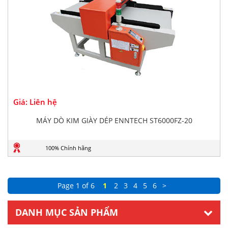
Giá: Liên hệ
MÁY DÒ KIM GIÀY DÉP ENNTECH ST6000FZ-20
100% Chính hãng
Page 1 of 6
1
2
3
4
5
6
>
DANH MỤC SẢN PHẨM