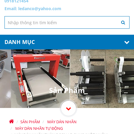
0918121454
Email:
ledanco@yahoo.com
DANH MỤC
Sản Phẩm
SẢN PHẨM
MÁY DÁN NHÃN
MÁY DÁN NHÃN TỰ ĐỘNG