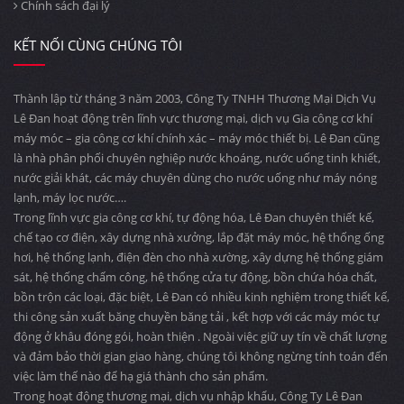
Chính sách đại lý
KẾT NỐI CÙNG CHÚNG TÔI
Thành lập từ tháng 3 năm 2003, Công Ty TNHH Thương Mại Dịch Vụ
Lê Đan hoạt động trên lĩnh vực thương mại, dịch vụ Gia công cơ khí
máy móc – gia công cơ khí chính xác – máy móc thiết bị. Lê Đan cũng
là nhà phân phối chuyên nghiệp nước khoáng, nước uống tinh khiết,
nước giải khát, các máy chuyên dùng cho nước uống như máy nóng
lạnh, máy lọc nước….
Trong lĩnh vực gia công cơ khí, tự động hóa, Lê Đan chuyên thiết kế,
chế tạo cơ điện, xây dựng nhà xưởng, lắp đặt máy móc, hệ thống ống
hơi, hệ thống lạnh, điện đèn cho nhà xường, xây dựng hệ thống giám
sát, hệ thống chấm công, hệ thống cửa tự động, bồn chứa hóa chất,
bồn trộn các loại, đặc biệt, Lê Đan có nhiều kinh nghiệm trong thiết kế,
thi công sản xuất băng chuyền băng tải , kết hợp với các máy móc tự
động ở khâu đóng gói, hoàn thiện . Ngoài việc giữ uy tín về chất lượng
và đảm bảo thời gian giao hàng, chúng tôi không ngừng tính toán đến
việc làm thế nào để hạ giá thành cho sản phẩm.
Trong hoạt động thương mại, dịch vụ nhập khẩu, Công Ty Lê Đan