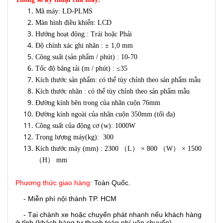
Mã máy: LD-PLMS
Màn hình điều khiển: LCD
Hướng hoạt động : Trái hoặc Phải
Độ chính xác ghi nhãn : ± 1,0 mm
Công suất (sản phẩm / phút) : 10-70
Tốc độ băng tải (m / phút) : ≤35
Kích thước sản phẩm: có thể tùy chỉnh theo sản phẩm mẫu
Kích thước nhãn : có thể tùy chỉnh theo sản phẩm mẫu
Đường kính bên trong của nhãn cuộn 76mm
Đường kính ngoài của nhãn cuộn 350mm (tối đa)
Công suất của động cơ (w): 1000W
Trọng lượng máy(kg): 300
Kích thước máy (mm) : 2300 （L） × 800 （W） × 1500
（H） mm
Phương thức giao hàng:
Toàn Quốc.
- Miễn phí nội thành TP. HCM
- Tại chành xe hoặc chuyển phát nhanh nếu khách hàng
ở tỉnh (khách hàng tự thanh toán phí vận chuyển)