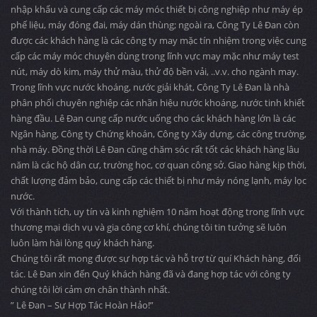
nhập khẩu và cung cấp các máy móc thiết bị công nghiệp như máy ép
phế liệu, máy đóng đai, máy dán thùng; ngoài ra, Công Ty Lê Đan còn
được các khách hàng là các công ty may mặc tín nhiệm trong việc cung
cấp các máy móc chuyên dùng trong lĩnh vực may mặc như máy test
nút, máy dò kim, máy thử màu, thử độ bền vải, ..v.v. cho ngành may.
Trong lĩnh vực nước khoáng, nước giải khát, Công Ty Lê Đan là nhà
phân phối chuyên nghiệp các nhãn hiệu nước khoáng, nước tinh khiết
hàng đầu. Lê Đan cung cấp nước uống cho các khách hàng lớn là các
Ngân hàng, Công ty Chứng khoán, Công ty Xây dựng, các công trường,
nhà máy. Đồng thời Lê Đan cũng chăm sóc rất tốt các khách hàng lâu
năm là các hộ dân cư, trường học, cơ quan công sở. Giao hàng kịp thời,
chất lượng đảm bảo, cung cấp các thiết bị như máy nóng lạnh, máy lọc
nước.
Với thành tích, uy tín và kinh nghiệm 10 năm hoạt động trong lĩnh vực
thương mại dịch vụ và gia công cơ khí, chúng tôi tin tưởng sẽ luôn
luôn làm hài lòng quý khách hàng.
Chúng tôi rất mong được sự hợp tác và hỗ trợ từ quí Khách hàng, đối
tác. Lê Đan xin đến Quý khách hàng đã và đang hợp tác với công ty
chúng tôi lời cảm ơn chân thành nhất.
” Lê Đan – Sự Hợp Tác Hoàn Hảo!”