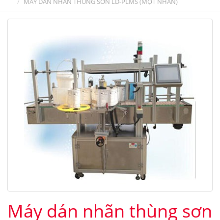
MÁY DÁN NHÃN THÙNG SƠN LD-PLMS (MỘT NHÃN)
Máy dán nhãn thùng sơn