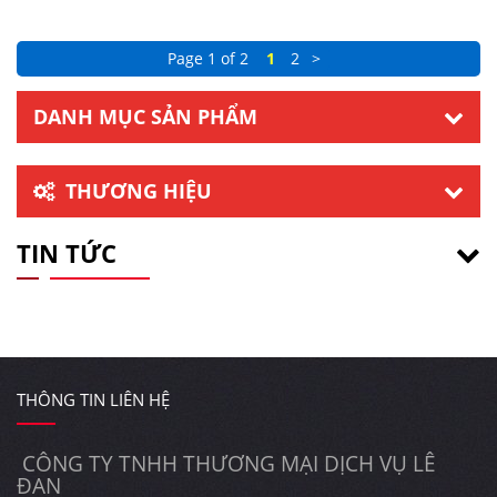
Page 1 of 2
1
2
>
DANH MỤC SẢN PHẨM
THƯƠNG HIỆU
TIN TỨC
THÔNG TIN LIÊN HỆ
CÔNG TY TNHH THƯƠNG MẠI DỊCH VỤ LÊ
ĐAN