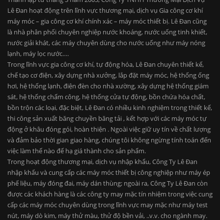
Lê Đan hoạt động trên lĩnh vực thương mại, dịch vụ Gia công cơ khí
máy móc – gia công cơ khí chính xác – máy móc thiết bị. Lê Đan cũng
là nhà phân phối chuyên nghiệp nước khoáng, nước uống tinh khiết,
nước giải khát, các máy chuyên dùng cho nước uống như máy nóng
lạnh, máy lọc nước….
Trong lĩnh vực gia công cơ khí, tự động hóa, Lê Đan chuyên thiết kế,
chế tạo cơ điện, xây dựng nhà xưởng, lắp đặt máy móc, hệ thống ống
hơi, hệ thống lạnh, điện đèn cho nhà xường, xây dựng hệ thống giám
sát, hệ thống chấm công, hệ thống cửa tự động, bồn chứa hóa chất,
bồn trộn các loại, đặc biệt, Lê Đan có nhiều kinh nghiệm trong thiết kế,
thi công sản xuất băng chuyền băng tải , kết hợp với các máy móc tự
động ở khâu đóng gói, hoàn thiện . Ngoài việc giữ uy tín về chất lượng
và đảm bảo thời gian giao hàng, chúng tôi không ngừng tính toán đến
việc làm thế nào để hạ giá thành cho sản phẩm.
Trong hoạt động thương mại, dịch vụ nhập khẩu, Công Ty Lê Đan
nhập khẩu và cung cấp các máy móc thiết bị công nghiệp như máy ép
phế liệu, máy đóng đai, máy dán thùng; ngoài ra, Công Ty Lê Đan còn
được các khách hàng là các công ty may mặc tín nhiệm trong việc cung
cấp các máy móc chuyên dùng trong lĩnh vực may mặc như máy test
nút, máy dò kim, máy thử màu, thử độ bền vải, ..v.v. cho ngành may.