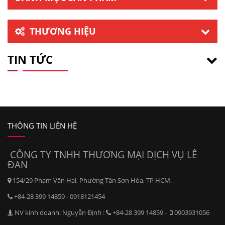
THƯƠNG HIỆU
TIN TỨC
THÔNG TIN LIÊN HỆ
CÔNG TY TNHH THƯƠNG MẠI DỊCH VỤ LÊ
ĐAN
154/29 Phạm Văn Hai, Phường Tân Sơn Hòa, TP HCM.
+84-28 399 14859 - 0918121454
NV kinh doanh: Nguyễn Định :
+84-28 399 14859 -
0903931056