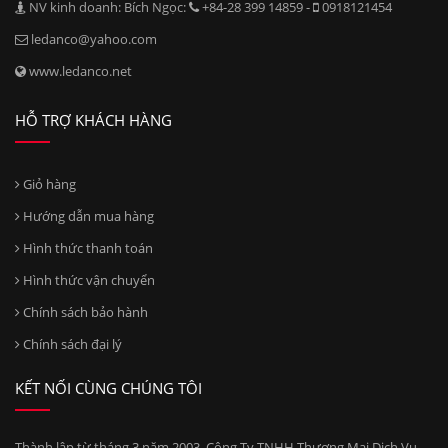
NV kinh doanh: Bích Ngọc:
+84-28 399 14859 -
0918121454
ledanco@yahoo.com
www.ledanco.net
HỖ TRỢ KHÁCH HÀNG
Giỏ hàng
Hướng dẫn mua hàng
Hình thức thanh toán
Hình thức vận chuyển
Chính sách bảo hành
Chính sách đại lý
KẾT NỐI CÙNG CHÚNG TÔI
Thành lập từ tháng 3 năm 2003, Công Ty TNHH Thương Mại Dịch Vụ