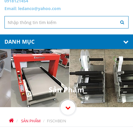
0918121454
Email:
ledanco@yahoo.com
DANH MỤC
Sản Phẩm
SẢN PHẨM
FISCHBEIN