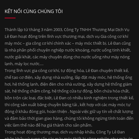
KẾT NỐI CÙNG CHÚNG TÔI
Thành lập từ tháng 3 năm 2003, Công Ty TNHH Thương Mại Dịch Vụ
Lê Đan hoạt động trên lĩnh vực thương mại, dịch vụ Gia công cơ khí
máy móc – gia công cơ khí chính xác – máy móc thiết bị. Lê Đan cũng
là nhà phân phối chuyên nghiệp nước khoáng, nước uống tinh khiết,
nước giải khát, các máy chuyên dùng cho nước uống như máy nóng
lạnh, máy lọc nước….
Trong lĩnh vực gia công cơ khí, tự động hóa, Lê Đan chuyên thiết kế,
chế tạo cơ điện, xây dựng nhà xưởng, lắp đặt máy móc, hệ thống ống
hơi, hệ thống lạnh, điện đèn cho nhà xường, xây dựng hệ thống giám
sát, hệ thống chấm công, hệ thống cửa tự động, bồn chứa hóa chất,
bồn trộn các loại, đặc biệt, Lê Đan có nhiều kinh nghiệm trong thiết kế,
thi công sản xuất băng chuyền băng tải , kết hợp với các máy móc tự
động ở khâu đóng gói, hoàn thiện . Ngoài việc giữ uy tín về chất lượng
và đảm bảo thời gian giao hàng, chúng tôi không ngừng tính toán đến
việc làm thế nào để hạ giá thành cho sản phẩm.
Trong hoạt động thương mại, dịch vụ nhập khẩu, Công Ty Lê Đan
nhập khẩu và cung cấp các máy móc thiết bị công nghiệp như máy ép