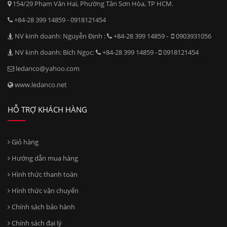
154/29 Phạm Văn Hai, Phường Tân Sơn Hòa, TP HCM.
+84-28 399 14859 - 0918121454
NV kinh doanh: Nguyễn Định :
+84-28 399 14859 -
0903931056
NV kinh doanh: Bích Ngọc:
+84-28 399 14859 -
0918121454
ledanco@yahoo.com
www.ledanco.net
HỖ TRỢ KHÁCH HÀNG
Giỏ hàng
Hướng dẫn mua hàng
Hình thức thanh toán
Hình thức vận chuyển
Chính sách bảo hành
Chính sách đại lý