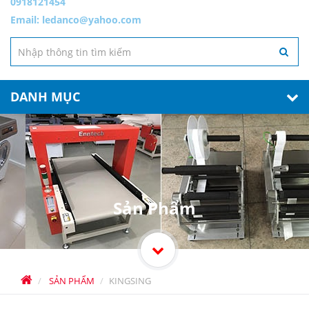
0918121454
Email:
ledanco@yahoo.com
DANH MỤC
Sản Phẩm
SẢN PHẨM
KINGSING