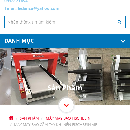
0918121454
Email:
ledanco@yahoo.com
DANH MỤC
Sản Phẩm
SẢN PHẨM
MÁY MAY BAO FISCHBEIN
MÁY MAY BAO CẦM TAY KHÍ NÉN FISCHBEIN AIR