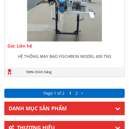
Giá: Liên hệ
HỆ THỐNG MAY BAO FISCHBEIN MODEL 400 TNS
100% Chính hãng
Page 1 of 2
1
2
>
DANH MỤC SẢN PHẨM
THƯƠNG HIỆU