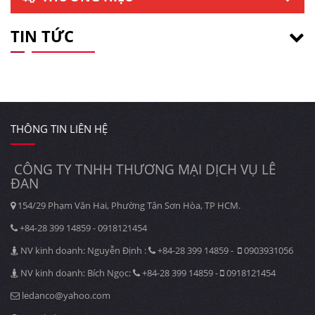
TIN TỨC
THÔNG TIN LIÊN HỆ
CÔNG TY TNHH THƯƠNG MẠI DỊCH VỤ LÊ
ĐAN
154/29 Phạm Văn Hai, Phường Tân Sơn Hòa, TP HCM.
+84-28 399 14859 - 0918121454
NV kinh doanh: Nguyễn Định :
+84-28 399 14859 -
0903931056
NV kinh doanh: Bích Ngọc:
+84-28 399 14859 -
0918121454
ledanco@yahoo.com