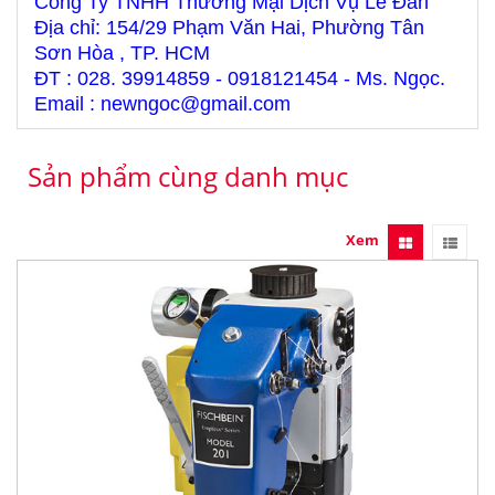
Công Ty TNHH Thương Mại Dịch Vụ Lê Đan
Địa chỉ: 154/29 Phạm Văn Hai, Phường Tân
Sơn Hòa , TP. HCM
ĐT : 028. 39914859 - 0918121454 - Ms. Ngọc.
Email : newngoc@gmail.com
Sản phẩm cùng danh mục
Xem