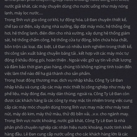
nước giải khát, các máy chuyên dùng cho nước uống như máy nóng
lạnh, máy lọc nước….
Trong lĩnh vực gia công cơ khí, tự động hóa, Lê Đan chuyên thiết kế,
chế tạo cơ điện, xây dựng nhà xưởng, lắp đặt máy móc, hệ thống ống
hơi, hệ thống lạnh, điện đèn cho nhà xường, xây dựng hệ thống giám
sát, hệ thống chấm công, hệ thống cửa tự động, bồn chứa hóa chất,
bồn trộn các loại, đặc biệt, Lê Đan có nhiều kinh nghiệm trong thiết kế,
thi công sản xuất băng chuyền băng tải , kết hợp với các máy móc tự
động ở khâu đóng gói, hoàn thiện . Ngoài việc giữ uy tín về chất lượng
và đảm bảo thời gian giao hàng, chúng tôi không ngừng tính toán đến
việc làm thế nào để hạ giá thành cho sản phẩm.
Trong hoạt động thương mại, dịch vụ nhập khẩu, Công Ty Lê Đan
nhập khẩu và cung cấp các máy móc thiết bị công nghiệp như máy ép
phế liệu, máy đóng đai, máy dán thùng; ngoài ra, Công Ty Lê Đan còn
được các khách hàng là các công ty may mặc tín nhiệm trong việc cung
cấp các máy móc chuyên dùng trong lĩnh vực may mặc như máy test
nút, máy dò kim, máy thử màu, thử độ bền vải, ..v.v. cho ngành may.
Trong lĩnh vực nước khoáng, nước giải khát, Công Ty Lê Đan là nhà
phân phối chuyên nghiệp các nhãn hiệu nước khoáng, nước tinh khiết
hàng đầu. Lê Đan cung cấp nước uống cho các khách hàng lớn là các