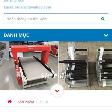
0918121454
Email:
ledanco@yahoo.com
DANH MỤC
Sản Phẩm
SẢN PHẨM
X-RITE