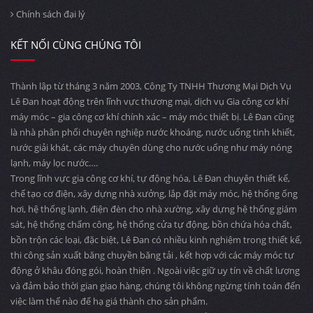
Chính sách đại lý
KẾT NỐI CÙNG CHÚNG TÔI
Thành lập từ tháng 3 năm 2003, Công Ty TNHH Thương Mại Dịch Vụ
Lê Đan hoạt động trên lĩnh vực thương mại, dịch vụ Gia công cơ khí
máy móc – gia công cơ khí chính xác – máy móc thiết bị. Lê Đan cũng
là nhà phân phối chuyên nghiệp nước khoáng, nước uống tinh khiết,
nước giải khát, các máy chuyên dùng cho nước uống như máy nóng
lạnh, máy lọc nước….
Trong lĩnh vực gia công cơ khí, tự động hóa, Lê Đan chuyên thiết kế,
chế tạo cơ điện, xây dựng nhà xưởng, lắp đặt máy móc, hệ thống ống
hơi, hệ thống lạnh, điện đèn cho nhà xường, xây dựng hệ thống giám
sát, hệ thống chấm công, hệ thống cửa tự động, bồn chứa hóa chất,
bồn trộn các loại, đặc biệt, Lê Đan có nhiều kinh nghiệm trong thiết kế,
thi công sản xuất băng chuyền băng tải , kết hợp với các máy móc tự
động ở khâu đóng gói, hoàn thiện . Ngoài việc giữ uy tín về chất lượng
và đảm bảo thời gian giao hàng, chúng tôi không ngừng tính toán đến
việc làm thế nào để hạ giá thành cho sản phẩm.