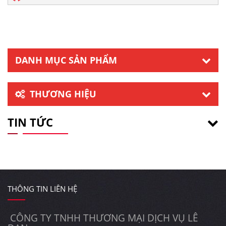
DANH MỤC SẢN PHẨM
THƯƠNG HIỆU
TIN TỨC
THÔNG TIN LIÊN HỆ
CÔNG TY TNHH THƯƠNG MẠI DỊCH VỤ LÊ