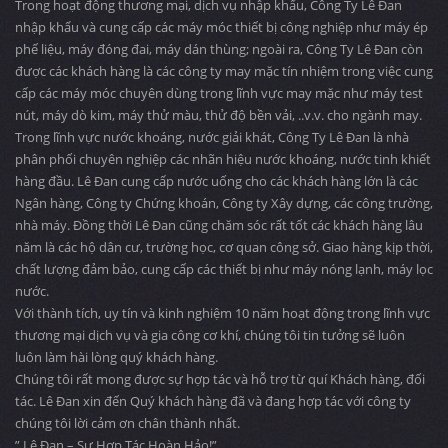
Trong hoạt động thương mại, dịch vụ nhập khẩu, Công Ty Lê Đan
nhập khẩu và cung cấp các máy móc thiết bị công nghiệp như máy ép
phế liệu, máy đóng đai, máy dán thùng; ngoài ra, Công Ty Lê Đan còn
được các khách hàng là các công ty may mặc tín nhiệm trong việc cung
cấp các máy móc chuyên dùng trong lĩnh vực may mặc như máy test
nút, máy dò kim, máy thử màu, thử độ bền vải, ..v.v. cho ngành may.
Trong lĩnh vực nước khoáng, nước giải khát, Công Ty Lê Đan là nhà
phân phối chuyên nghiệp các nhãn hiệu nước khoáng, nước tinh khiết
hàng đầu. Lê Đan cung cấp nước uống cho các khách hàng lớn là các
Ngân hàng, Công ty Chứng khoán, Công ty Xây dựng, các công trường,
nhà máy. Đồng thời Lê Đan cũng chăm sóc rất tốt các khách hàng lâu
năm là các hộ dân cư, trường học, cơ quan công sở. Giao hàng kịp thời,
chất lượng đảm bảo, cung cấp các thiết bị như máy nóng lạnh, máy lọc
nước.
Với thành tích, uy tín và kinh nghiệm 10 năm hoạt động trong lĩnh vực
thương mại dịch vụ và gia công cơ khí, chúng tôi tin tưởng sẽ luôn
luôn làm hài lòng quý khách hàng.
Chúng tôi rất mong được sự hợp tác và hỗ trợ từ quí Khách hàng, đối
tác. Lê Đan xin đến Quý khách hàng đã và đang hợp tác với công ty
chúng tôi lời cảm ơn chân thành nhất.
” Lê Đan – Sự Hợp Tác Hoàn Hảo!”