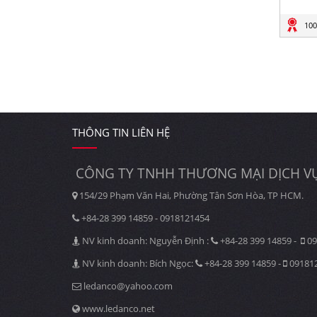
100
THÔNG TIN LIÊN HỆ
CÔNG TY TNHH THƯƠNG MẠI DỊCH VỤ
154/29 Phạm Văn Hai, Phường Tân Sơn Hòa, TP HCM.
+84-28 399 14859 - 0918121454
NV kinh doanh: Nguyễn Định :
+84-28 399 14859 -
09
NV kinh doanh: Bích Ngọc:
+84-28 399 14859 -
09181
ledanco@yahoo.com
www.ledanco.net