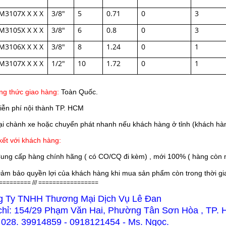
M3107X X X X
3/8″
5
0.71
0
3
M3105X X X X
3/8″
6
0.8
0
3
M3106X X X X
3/8″
8
1.24
0
1
M3107X X X X
1/2″
10
1.72
0
1
g thức giao hàng:
Toàn Quốc.
iễn phí nội thành TP. HCM
 chành xe hoặc chuyển phát nhanh nếu khách hàng ở tỉnh (khách hàn
ết với khách hàng:
ung cấp hàng chính hãng ( có CO/CQ đi kèm) , mới 100% ( hàng còn n
ảm bảo quyền lợi của khách hàng khi mua sản phẩm còn trong thời gian
========= /// =================
g Ty TNHH Thương Mại Dịch Vụ Lê Đan
chỉ: 154/29 Phạm Văn Hai, Phường Tân Sơn Hòa , TP.
 028. 39914859 - 0918121454 - Ms. Ngọc.