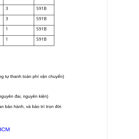
3
S91B
3
S91B
1
S91B
1
S91B
g tự thanh toán phí vận chuyển)
guyên đai, nguyên kiện)
 bảo hành, và bảo trì trọn đời.
 HCM