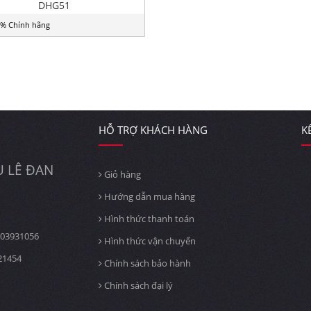
DHG51
% Chính hãng
HỖ TRỢ KHÁCH HÀNG
K
 LÊ ĐAN
Giỏ hàng
Hướng dẫn mua hàng
Hình thức thanh toán
03931056
Hình thức vận chuyển
21454
Chính sách bảo hành
Chính sách đại lý