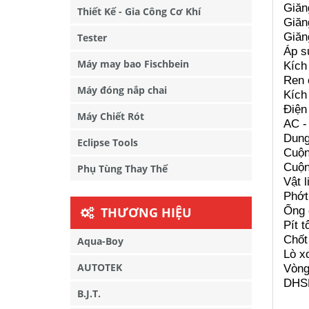
Giăn
Thiết Kế - Gia Công Cơ Khí
Giăn
Giăn
Tester
Áp s
Máy may bao Fischbein
Kích 
Ren 
Máy đóng nắp chai
Kích 
Điện
Máy Chiết Rót
AC -
Dung
Eclipse Tools
Cuộn
Cuộn
Phụ Tùng Thay Thế
Vật 
Phớt
Ống 
THƯƠNG HIỆU
Pít 
Chốt
Aqua-Boy
Lò x
AUTOTEK
Vòng
DHSM
B.J.T.