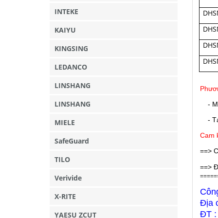
INTEKE
DHS
DHS
KAIYU
DHS
KINGSING
DHS
LEDANCO
LINSHANG
Phươn
LINSHANG
- M
- Tại
MIELE
Cam k
SafeGuard
==> C
TILO
==> Đ
=====
Verivide
Côn
X-RITE
Địa 
ĐT :
YAESU ZCUT