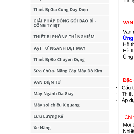
Thông
Thiết Bị Gia Công Dây Điện
GIẢI PHÁP ĐÓNG GÓI BAO BÌ -
VAN
CÔNG TY BJT
Van 
THIẾT BỊ PHÒNG THÍ NGHIỆM
Ứng 
Hệ t
VẬT TƯ NGÀNH DỆT MAY
Hệ t
Ứng 
Thiết Bị Đo Chuyên Dụng
Sửa Chữa- Nâng Cấp Máy Dò Kim
Đặc 
VAN ĐIỆN TỪ
Cấu t
·
Máy Ngành Da Giày
Thiết
·
Áp dụ
·
Máy soi chiếu X quang
Lưu Lượng Kế
Chi 
Môi 
Xe Nâng
Nhiệ