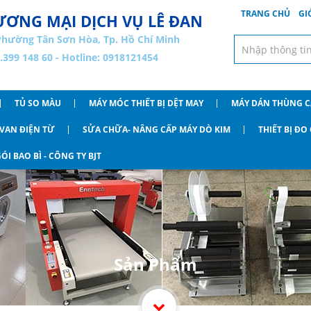
TRANG CHỦ
GI
ƠNG MẠI DỊCH VỤ LÊ ĐAN
Phường Tân Sơn Hòa, Tp. Hồ Chí Minh
8.399 148 60 - Hotline: 0918121454
TỦ SO MÀU
MÁY MÓC THIẾT BỊ DỆT MAY
MÁY DÁN THÙNG 
VAN ĐIỆN TỪ
SỬA CHỮA- NÂNG CẤP MÁY DÒ KIM
THIẾT BỊ Đ
ÓI BAO BÌ - CÔNG TY BJT
Sản Phẩm