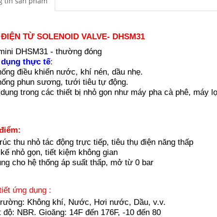
 tin sản phẩm
 ĐIỆN TỪ SOLENOID VALVE- DHSM31
mini DHSM31 - thường đóng
dụng thực tế
:
hống điều khiển nước, khí nén, dầu nhẹ.
hống phun sương, tưới tiêu tự động.
dụng trong các thiết bị nhỏ gọn như máy pha cà phê, máy l
điểm:
rúc thu nhỏ tác động trực tiếp, tiêu thụ điện năng thấp
 kế nhỏ gọn, tiết kiệm không gian
ng cho hệ thống áp suất thấp, mở từ 0 bar
tiết ứng dụng :
trường: Không khí, Nước, Hơi nước, Dầu, v.v.
t độ: NBR. Gioăng: 14F đến 176F, -10 đến 80