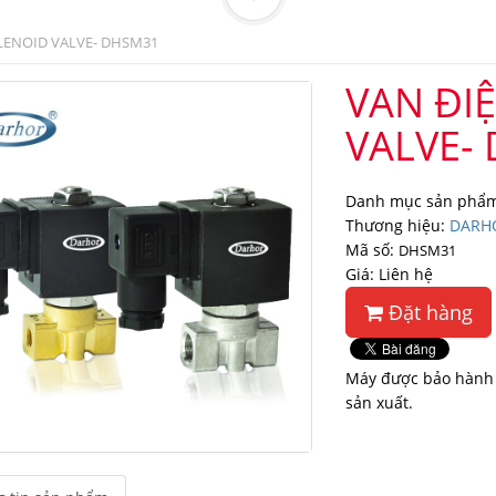
LENOID VALVE- DHSM31
VAN ĐI
VALVE-
Danh mục sản phẩm
Thương hiệu:
DARH
Mã số:
DHSM31
Giá: Liên hệ
Đặt hàng
Máy được bảo hành 
sản xuất.