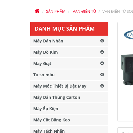
SẢN PHẨM
VAN ĐIỆN TỪ
VAN ĐIỆN TỪ SO
DANH MỤC SẢN PHẨM
Máy Dán Nhãn
Máy Dò Kim
Máy Giặt
Tủ so màu
Máy Móc Thiết Bị Dệt May
Máy Dán Thùng Carton
Máy Ép Kiện
Máy Cắt Băng Keo
Máy Tách Nhãn