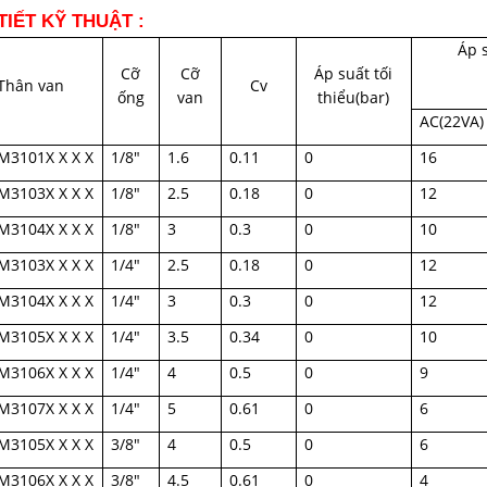
TIẾT KỸ THUẬT :
Áp 
Cỡ
Cỡ
Áp suất tối
Thân van
Cv
ống
van
thiểu(bar)
AC(22VA)
M3101X X X X
1/8″
1.6
0.11
0
16
M3103X X X X
1/8″
2.5
0.18
0
12
M3104X X X X
1/8″
3
0.3
0
10
M3103X X X X
1/4″
2.5
0.18
0
12
M3104X X X X
1/4″
3
0.3
0
12
M3105X X X X
1/4″
3.5
0.34
0
10
M3106X X X X
1/4″
4
0.5
0
9
M3107X X X X
1/4″
5
0.61
0
6
M3105X X X X
3/8″
4
0.5
0
6
M3106X X X X
3/8″
4.5
0.61
0
4