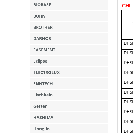
BIOBASE
CHI 
BOJIN
BROTHER
DARHOR
DHS
EASEMENT
DHS
Eclipse
DHS
DHS
ELECTROLUX
DHS
ENNTECH
DHS
Fischbein
DHS
Gester
DHS
HASHIMA
DHS
HongJin
DHS