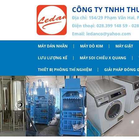
CÔNG TY TNHH THƯ
Địa chỉ:
154/29 Phạm Văn Hai, 
Điện thoại: 028.399 148 59 - 02
Email:
ledanco@yahoo.com
MÁY DÁN NHÃN
MÁY DÒ KIM
MÁY GIẶT
LƯU LƯỢNG KẾ
MÁY SOI CHIẾU X QUANG
THIẾT BỊ PHÒNG THÍ NGHIỆM
GIẢI PHÁP ĐÓNG G