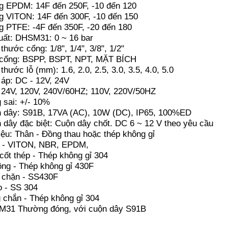
g EPDM: 14F đến 250F, -10 đến 120
g VITON: 14F đến 300F, -10 đến 150
g PTFE: -4F đến 350F, -20 đến 180
uất: DHSM31: 0 ~ 16 bar
thước cổng: 1/8", 1/4", 3/8", 1/2"
cổng: BSPP, BSPT, NPT, MẶT BÍCH
thước lỗ (mm): 1.6, 2.0, 2.5, 3.0, 3.5, 4.0, 5.0
 áp: DC - 12V, 24V
 24V, 120V, 240V/60HZ; 110V, 220V/50HZ
 sai: +/- 10%
 dây: S91B, 17VA (AC), 10W (DC), IP65, 100%ED
 dây đặc biệt: Cuộn dây chốt. DC 6 ~ 12 V theo yêu cầu
liệu: Thân - Đồng thau hoặc thép không gỉ
 - VITON, NBR, EPDM,
cốt thép - Thép không gỉ 304
tông - Thép không gỉ 430F
 chặn - SS430F
o - SS 304
 chắn - Thép không gỉ 304
31 Thường đóng, với cuộn dây S91B