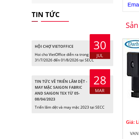
Emai
TIN TỨC
Sản
30
HỘI CHỢ VIETOFFICE
Hoi cho VietOffice diễn ra trong các ngày
JUL
31/7/2026 đến 01/8/2026 tại SECC
28
TIN TỨC VỀ TRIỂN LÃM DỆT -
MAY MẶC SAIGON FABRIC
MAR
AND SAIGON TEX TỪ 05-
08/04/2023
Triển lãm dệt và may mặc 2023 tại SECC
Giá: 
VAN