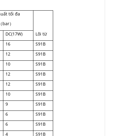
suất tối đa
bar
（
）
DC(17W)
Lõi từ
16
S91B
12
S91B
10
S91B
12
S91B
12
S91B
10
S91B
9
S91B
6
S91B
6
S91B
4
S91B