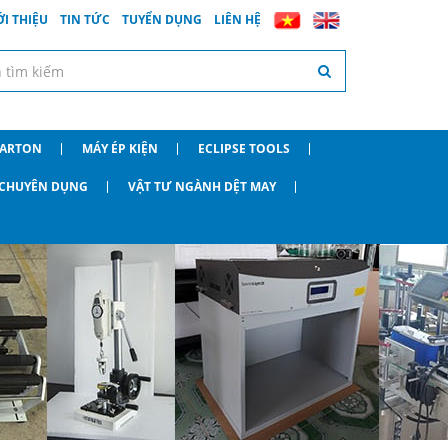
ỚI THIỆU
TIN TỨC
TUYỂN DỤNG
LIÊN HỆ
CARTON
MÁY ÉP KIỆN
ECLIPSE TOOLS
O CHUYÊN DỤNG
VẬT TƯ NGÀNH DỆT MAY