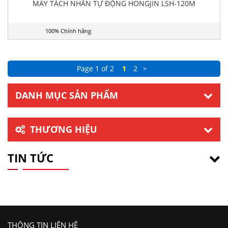
MÁY TÁCH NHÃN TỰ ĐỘNG HONGJIN LSH-120M
100% Chính hãng
Page 1 of 2
1
2
>
DANH MỤC SẢN PHẨM
THƯƠNG HIỆU
TIN TỨC
THÔNG TIN LIÊN HỆ