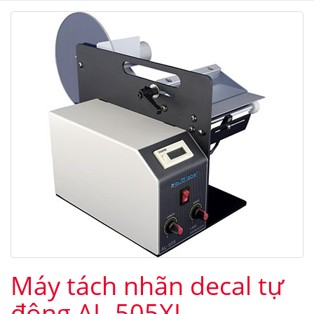
Máy tách nhãn decal tự
động AL-505XL