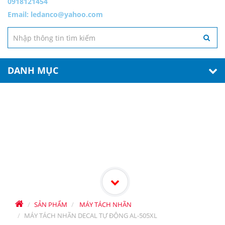
0918121454
Email:
ledanco@yahoo.com
DANH MỤC
Sản Phẩm
SẢN PHẨM
MÁY TÁCH NHÃN
MÁY TÁCH NHÃN DECAL TỰ ĐỘNG AL-505XL