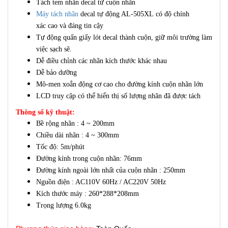
Tách tem nhãn decal từ cuộn nhãn
Máy tách nhãn
decal tự động AL-505XL có độ chính
xác cao
và đáng tin cậy
Tự động
quấn giấy lót decal thành cuộn
, giữ môi trường làm
việc sạch sẽ.
Dễ
điều chỉnh
các nhãn
kích thước khác nhau
Dễ
bảo dưỡng
Mô-men xoắn
động cơ
cao
cho
đường kính
cuộn
nhãn
lớn
LCD
truy cập
có thể hiển thị
số lượng
nhãn
đã được
tách
Thông số kỹ thuật:
Bề rộng nhãn : 4 ~ 200mm
Chiều dài nhãn : 4 ~ 300mm
Tốc độ: 5m/phút
Đường kính trong cuộn nhãn: 76mm
Đường kính ngoài lớn nhất của cuộn nhãn : 250mm
Nguồn điện : AC110V 60Hz / AC220V 50Hz
Kích thước máy :
260*288*208mm
Trọng lượng 6.0kg