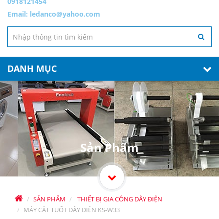
0918121454
Email:
ledanco@yahoo.com
DANH MỤC
Sản Phẩm
SẢN PHẨM
THIẾT BỊ GIA CÔNG DÂY ĐIỆN
MÁY CẮT TUỐT DÂY ĐIỆN KS-W33