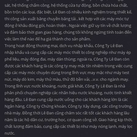
sát, hệ thống chấm công, hệ thống cửa tự động, bồn chứa hóa chất,
bồn trộn các loại, đặc biệt, Lê Đan có nhiều kinh nghiệm trong thiết kế,
thi công sản xuất băng chuyền băng tải , kết hợp với các máy móc tự
động ở khâu đóng gói, hoàn thiện . Ngoài việc giữ uy tín về chất lượng
và đảm bảo thời gian giao hàng, chúng tôi không ngừng tính toán đến
việc làm thế nào để hạ giá thành cho sản phẩm.
Trong hoạt động thương mại, dịch vụ nhập khẩu, Công Ty Lê Đan
nhập khẩu và cung cấp các máy móc thiết bị công nghiệp như máy ép
phế liệu, máy đóng đai, máy dán thùng; ngoài ra, Công Ty Lê Đan còn
được các khách hàng là các công ty may mặc tín nhiệm trong việc cung
cấp các máy móc chuyên dùng trong lĩnh vực may mặc như máy test
nút, máy dò kim, máy thử màu, thử độ bền vải, ..v.v. cho ngành may.
Trong lĩnh vực nước khoáng, nước giải khát, Công Ty Lê Đan là nhà
phân phối chuyên nghiệp các nhãn hiệu nước khoáng, nước tinh khiết
hàng đầu. Lê Đan cung cấp nước uống cho các khách hàng lớn là các
Ngân hàng, Công ty Chứng khoán, Công ty Xây dựng, các công trường,
nhà máy. Đồng thời Lê Đan cũng chăm sóc rất tốt các khách hàng lâu
năm là các hộ dân cư, trường học, cơ quan công sở. Giao hàng kịp thời,
chất lượng đảm bảo, cung cấp các thiết bị như máy nóng lạnh, máy lọc
nước.