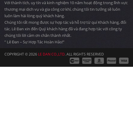
Với thành tích, uy tín và kinh nghiệm 10 năm hoạt động trong lĩnh vực
thương mại dịch vụ và gia công cơ khí, chúng tôi tin tưởng sẽ luôn
luôn làm hài lòng quý khách hàng.
Chúng tôi rất mong được sự hợp tác và hỗ trợ từ quí Khách hàng, đối
tác. Lê Đan xin đến Quý khách hàng đã và đang hợp tác với công ty
chúng tôi lời cảm ơn chân thành nhất.
” Lê Đan – Sự Hợp Tác Hoàn Hảo!”
COPYRIGHT © 2026
LE DAN CO.,LTD
. ALL RIGHTS RESERVED