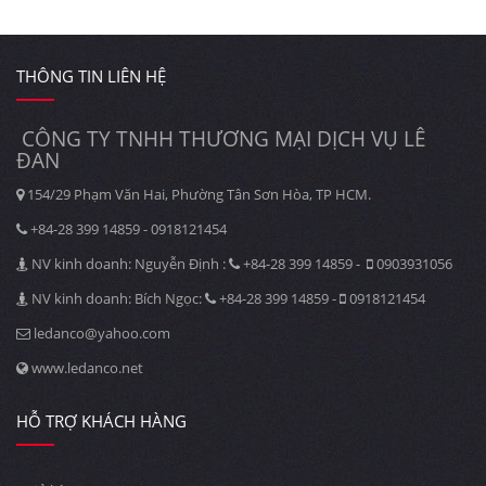
THÔNG TIN LIÊN HỆ
CÔNG TY TNHH THƯƠNG MẠI DỊCH VỤ LÊ
ĐAN
154/29 Phạm Văn Hai, Phường Tân Sơn Hòa, TP HCM.
+84-28 399 14859 - 0918121454
NV kinh doanh: Nguyễn Định :
+84-28 399 14859 -
0903931056
NV kinh doanh: Bích Ngọc:
+84-28 399 14859 -
0918121454
ledanco@yahoo.com
www.ledanco.net
HỖ TRỢ KHÁCH HÀNG