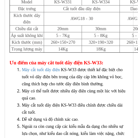
Model
KS-W331
KS-W334
KS-
Đặc trưng
Cắt tuốt đầu dây điện
Dao
Kích thước dây
AWG18 - 30
AWG1
điện
Chiều dài cắt
20mm
30mm
2
Áp suất không khí
5 - 7Kg
5 - 8Kg
5 -
Kích thước (mm)
260×150×270
320×190×320
260×1
Trọng lượng máy
14Kg
18Kg
1
Ưu điểm của máy cắt tuốt dây điện KS-W33:
Máy cắt tuốt dây điện
KS-W33 được thiết kế đặc biệt cho
tuốt vỏ dây điện bên trong của dây cáp lớn không vỏ bọc,
cũng thích hợp cho tước dây điện bình thường.
Máy có thể tuốt được nhiều dây điện cùng một lúc với hiệu
quả cao.
Máy cắt tuốt dây điện KS-W33 điều chỉnh được chiều dài
cắt tuốt.
Dễ sử dụng và độ chính xác cao.
Ngoài ra còn cung cấp các kiểu mẫu đa dạng cho nhiều sự
lựa chọn, như kiểu dao cắt nóng, kiểu làm việc nặng, chức