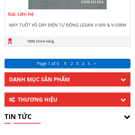
Giá: Liên hệ
MÁY TUỐT VỎ DÂY ĐIỆN TỰ ĐỘNG LEDAN V-009 & V-038M
100% Chính hãng
Page 1 of 5
1
2
3
4
5
>
DANH MỤC SẢN PHẨM
THƯƠNG HIỆU
TIN TỨC