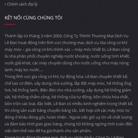
Chính sách đại lý
KẾT NỐI CÙNG CHÚNG TÔI
Thành lập từ tháng 3 năm 2003, Công Ty TNHH Thương Mại Dịch Vụ
Lê Đan hoạt động trên lĩnh vực thương mại, dịch vụ Gia công cơ khí
máy móc – gia công cơ khí chính xác – máy móc thiết bị. Lê Đan cũng
là nhà phân phối chuyên nghiệp nước khoáng, nước uống tinh khiết,
nước giải khát, các máy chuyên dùng cho nước uống như máy nóng
lạnh, máy lọc nước….
Trong lĩnh vực gia công cơ khí, tự động hóa, Lê Đan chuyên thiết kế,
chế tạo cơ điện, xây dựng nhà xưởng, lắp đặt máy móc, hệ thống ống
hơi, hệ thống lạnh, điện đèn cho nhà xường, xây dựng hệ thống giám
sát, hệ thống chấm công, hệ thống cửa tự động, bồn chứa hóa chất,
bồn trộn các loại, đặc biệt, Lê Đan có nhiều kinh nghiệm trong thiết kế,
thi công sản xuất băng chuyền băng tải , kết hợp với các máy móc tự
động ở khâu đóng gói, hoàn thiện . Ngoài việc giữ uy tín về chất lượng
và đảm bảo thời gian giao hàng, chúng tôi không ngừng tính toán đến
việc làm thế nào để hạ giá thành cho sản phẩm.
Trong hoạt động thương mại, dịch vụ nhập khẩu, Công Ty Lê Đan