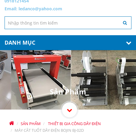
0918121454
Email:
ledanco@yahoo.com
DANH MỤC
Sản Phẩm
SẢN PHẨM
THIẾT BỊ GIA CÔNG DÂY ĐIỆN
MÁY CẮT TUỐT DÂY ĐIỆN BOJIN BJ-02D