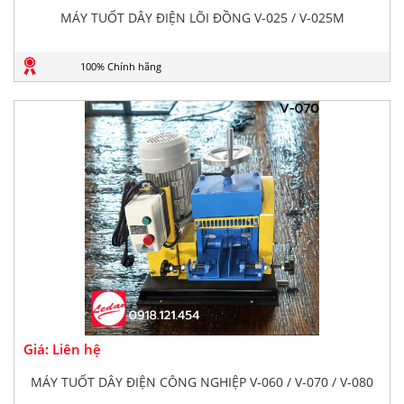
MÁY TUỐT DÂY ĐIỆN LÕI ĐỒNG V-025 / V-025M
100% Chính hãng
Giá: Liên hệ
MÁY TUỐT DÂY ĐIỆN CÔNG NGHIỆP V-060 / V-070 / V-080