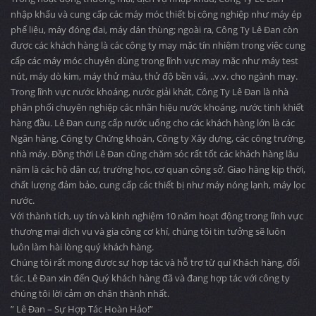
nhập khẩu và cung cấp các máy móc thiết bị công nghiệp như máy ép
phế liệu, máy đóng đai, máy dán thùng; ngoài ra, Công Ty Lê Đan còn
được các khách hàng là các công ty may mặc tín nhiệm trong việc cung
cấp các máy móc chuyên dùng trong lĩnh vực may mặc như máy test
nút, máy dò kim, máy thử màu, thử độ bền vải, ..v.v. cho ngành may.
Trong lĩnh vực nước khoáng, nước giải khát, Công Ty Lê Đan là nhà
phân phối chuyên nghiệp các nhãn hiệu nước khoáng, nước tinh khiết
hàng đầu. Lê Đan cung cấp nước uống cho các khách hàng lớn là các
Ngân hàng, Công ty Chứng khoán, Công ty Xây dựng, các công trường,
nhà máy. Đồng thời Lê Đan cũng chăm sóc rất tốt các khách hàng lâu
năm là các hộ dân cư, trường học, cơ quan công sở. Giao hàng kịp thời,
chất lượng đảm bảo, cung cấp các thiết bị như máy nóng lạnh, máy lọc
nước.
Với thành tích, uy tín và kinh nghiệm 10 năm hoạt động trong lĩnh vực
thương mại dịch vụ và gia công cơ khí, chúng tôi tin tưởng sẽ luôn
luôn làm hài lòng quý khách hàng.
Chúng tôi rất mong được sự hợp tác và hỗ trợ từ quí Khách hàng, đối
tác. Lê Đan xin đến Quý khách hàng đã và đang hợp tác với công ty
chúng tôi lời cảm ơn chân thành nhất.
” Lê Đan – Sự Hợp Tác Hoàn Hảo!”