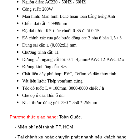
Nguồn điện: AC220 - 50HZ / 60HZ
Công suất: 200W
Màn hình: Màn hình LCD hoàn toàn bằng tiếng Anh
Chiều dài cắt: 1-9999mm
Độ dài tước: Kết thúc chuỗi 0-35 đuôi 0-15
Độ chính xác của góc bước động cơ: 3 pha 6 bắn 1,5 / 3
Dung sai cắt: ± (0,002xL) mm
Chương trình cắt: 11
Đường cắt ngang cốt lõi: 0,1- 4,5mm² AWG12-AWG32 #
Đường kính ống dẫn: Φ6
Chất liệu dây phù hợp: PVC, Teflon và dây thủy tinh
Vật liệu lưỡi: Thép vonfram cứng
Tốc độ tuốt: L = 100mm, 3000-8000 chiếc / h
Chế độ ổ đĩa: Bốn ổ đĩa
Kích thước đóng gói: 390 * 350 * 255mm
Phương thức giao hàng:
Toàn Quốc.
- Miễn phí nội thành TP. HCM
- Tại chành xe hoặc chuyển phát nhanh nếu khách hàng