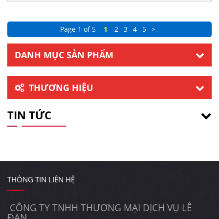
Page 1 of 5
1
2
3
4
5
>
DANH MỤC SẢN PHẨM
THƯƠNG HIỆU
TIN TỨC
THÔNG TIN LIÊN HỆ
CÔNG TY TNHH THƯƠNG MẠI DỊCH VỤ LÊ
ĐAN