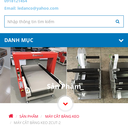
0918121454
Email:
ledanco@yahoo.com
DANH MỤC
Sản Phẩm
SẢN PHẨM
MÁY CẮT BĂNG KEO
MÁY CẮT BĂNG KEO ZCUT-2