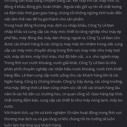
thi công sản xuất băng chuyền băng tải , kết hợp với các máy móc tự
động ở khâu đóng gói, hoàn thiện . Ngoài việc giữ uy tín về chất lượng
và đảm bảo thời gian giao hàng, chúng tôi không ngừng tính toán đến
việc làm thế nào để hạ giá thành cho sản phẩm.
Trong hoạt động thương mại, dịch vụ nhập khẩu, Công Ty Lê Đan
nhập khẩu và cung cấp các máy móc thiết bị công nghiệp như máy ép
phế liệu, máy đóng đai, máy dán thùng; ngoài ra, Công Ty Lê Đan còn
được các khách hàng là các công ty may mặc tín nhiệm trong việc cung
cấp các máy móc chuyên dùng trong lĩnh vực may mặc như máy test
nút, máy dò kim, máy thử màu, thử độ bền vải, ..v.v. cho ngành may.
Trong lĩnh vực nước khoáng, nước giải khát, Công Ty Lê Đan là nhà
phân phối chuyên nghiệp các nhãn hiệu nước khoáng, nước tinh khiết
hàng đầu. Lê Đan cung cấp nước uống cho các khách hàng lớn là các
Ngân hàng, Công ty Chứng khoán, Công ty Xây dựng, các công trường,
nhà máy. Đồng thời Lê Đan cũng chăm sóc rất tốt các khách hàng lâu
năm là các hộ dân cư, trường học, cơ quan công sở. Giao hàng kịp thời,
chất lượng đảm bảo, cung cấp các thiết bị như máy nóng lạnh, máy lọc
nước.
Với thành tích, uy tín và kinh nghiệm 10 năm hoạt động trong lĩnh vực
thương mại dịch vụ và gia công cơ khí, chúng tôi tin tưởng sẽ luôn
luôn làm hài lòng quý khách hàng.