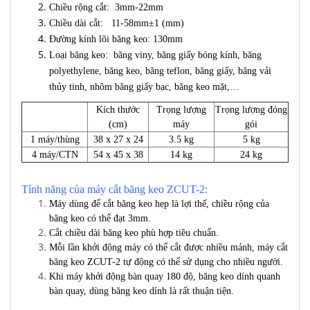
Chiều rộng cắt: 3mm-22mm
Chiều dài cắt: 11-58mm±1 (mm)
Đường kính lõi băng keo: 130mm
Loại băng keo: băng viny, băng giấy bóng kính, băng
polyethylene, băng keo, băng teflon, băng giấy, băng vải
thủy tinh, nhôm băng giấy bạc, băng keo mặt,…
Kích thước
Trọng lượng
Trọng lượng đóng
(cm)
máy
gói
1 máy/thùng
38 x 27 x 24
3.5 kg
5 kg
4 máy/CTN
54 x 45 x 38
14 kg
24 kg
Tính năng của máy cắt băng keo ZCUT-2:
Máy dùng để cắt băng keo hẹp là lợi thế, chiều rộng của
băng keo có thể đạt 3mm.
Cắt chiều dài băng keo phù hợp tiêu chuẩn.
Mỗi lần khởi động máy có thể cắt được nhiều mảnh, máy cắt
băng keo ZCUT-2 tự động có thể sử dụng cho nhiều người.
Khi máy khởi động bàn quay 180 độ, băng keo dính quanh
bàn quay, dùng băng keo dính là rất thuận tiện.