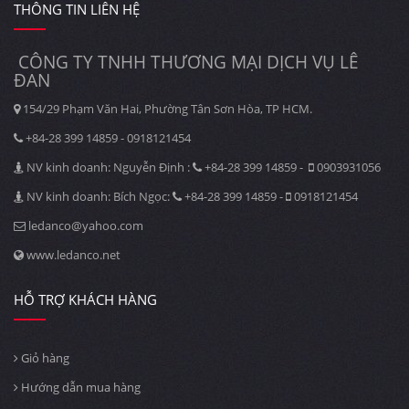
THÔNG TIN LIÊN HỆ
CÔNG TY TNHH THƯƠNG MẠI DỊCH VỤ LÊ
ĐAN
154/29 Phạm Văn Hai, Phường Tân Sơn Hòa, TP HCM.
+84-28 399 14859 - 0918121454
NV kinh doanh: Nguyễn Định :
+84-28 399 14859 -
0903931056
NV kinh doanh: Bích Ngọc:
+84-28 399 14859 -
0918121454
ledanco@yahoo.com
www.ledanco.net
HỖ TRỢ KHÁCH HÀNG
Giỏ hàng
Hướng dẫn mua hàng