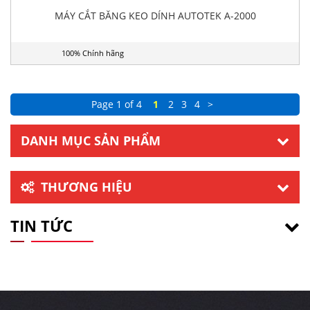
MÁY CẮT BĂNG KEO DÍNH AUTOTEK A-2000
100% Chính hãng
Page 1 of 4
1
2
3
4
>
DANH MỤC SẢN PHẨM
THƯƠNG HIỆU
TIN TỨC