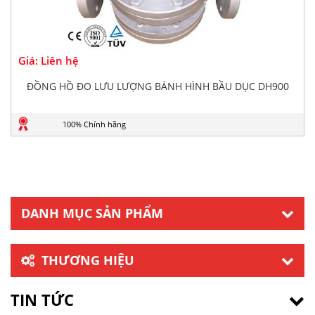
Giá: Liên hệ
ĐỒNG HỒ ĐO LƯU LƯỢNG BÁNH HÌNH BẦU DỤC DH900
100% Chính hãng
DANH MỤC SẢN PHẨM
THƯƠNG HIỆU
TIN TỨC