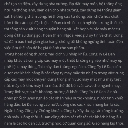
chế tạo cơ điện, xây dựng nhà xưởng, lắp đặt máy móc, hệ thống ống
hơi, hệ thống lạnh, điện đèn cho nhà xường, xây dựng hệ thống giám
sát, hệ thống chấm công, hệ thống cửa tự động, bồn chứa hóa chất,
bồn trộn các loại, đặc biệt, Lê Đan có nhiều kinh nghiệm trong thiết kế,
thi công sản xuất băng chuyền băng tải , kết hợp với các máy móc tự
động ở khâu đóng gói, hoàn thiện . Ngoài việc giữ uy tín về chất lượng
và đảm bảo thời gian giao hàng, chúng tôi không ngừng tính toán đến
việc làm thế nào để hạ giá thành cho sản phẩm.
Trong hoạt động thương mại, dịch vụ nhập khẩu, Công Ty Lê Đan
nhập khẩu và cung cấp các máy móc thiết bị công nghiệp như máy ép
phế liệu, máy đóng đai, máy dán thùng; ngoài ra, Công Ty Lê Đan còn
được các khách hàng là các công ty may mặc tín nhiệm trong việc cung
cấp các máy móc chuyên dùng trong lĩnh vực may mặc như máy test
nút, máy dò kim, máy thử màu, thử độ bền vải, ..v.v. cho ngành may.
Trong lĩnh vực nước khoáng, nước giải khát, Công Ty Lê Đan là nhà
phân phối chuyên nghiệp các nhãn hiệu nước khoáng, nước tinh khiết
hàng đầu. Lê Đan cung cấp nước uống cho các khách hàng lớn là các
Ngân hàng, Công ty Chứng khoán, Công ty Xây dựng, các công trường,
nhà máy. Đồng thời Lê Đan cũng chăm sóc rất tốt các khách hàng lâu
năm là các hộ dân cư, trường học, cơ quan công sở. Giao hàng kịp thời,