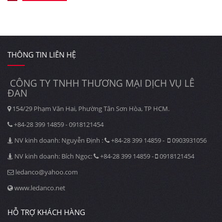
THÔNG TIN LIÊN HỆ
CÔNG TY TNHH THƯƠNG MẠI DỊCH VỤ LÊ
ĐAN
154/29 Phạm Văn Hai, Phường Tân Sơn Hòa, TP HCM.
+84-28 399 14859 - 0918121454
NV kinh doanh: Nguyễn Định :
+84-28 399 14859 -
0903931056
NV kinh doanh: Bích Ngọc:
+84-28 399 14859 -
0918121454
ledanco@yahoo.com
www.ledanco.net
HỖ TRỢ KHÁCH HÀNG