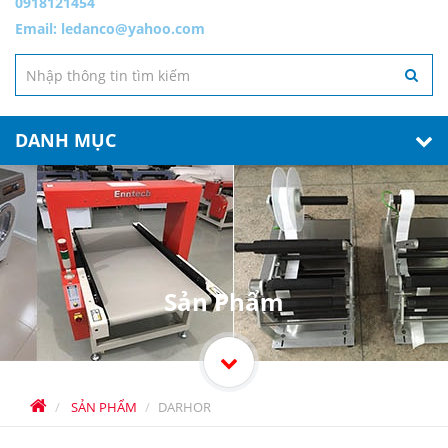
0918121454
Email:
ledanco@yahoo.com
DANH MỤC
Sản Phẩm
SẢN PHẨM
DARHOR